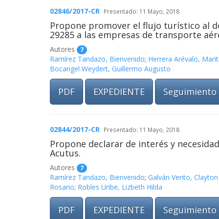
02846/2017-CR
Presentado: 11 Mayo, 2018
Propone promover el flujo turístico al
29285 a las empresas de transporte aér
Autores
7
Ramírez Tandazo, Bienvenido
;
Herrera Arévalo, Mari
Bocangel Weydert, Guillermo Augusto
PDF
EXPEDIENTE
Seguimiento
02844/2017-CR
Presentado: 11 Mayo, 2018
Propone declarar de interés y necesidad
Acutus.
Autores
7
Ramírez Tandazo, Bienvenido
;
Galván Vento, Clayton
Rosario
;
Robles Uribe, Lizbeth Hilda
PDF
EXPEDIENTE
Seguimiento