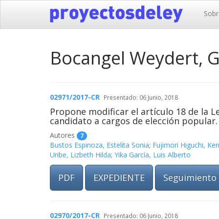
Sobr
Bocangel Weydert, G
02971/2017-CR
Presentado: 06 Junio, 2018
Propone modificar el artículo 18 de la L
candidato a cargos de elección popular.
Autores
7
Bustos Espinoza, Estelita Sonia
;
Fujimori Higuchi, Ke
Uribe, Lizbeth Hilda
;
Yika García, Luis Alberto
PDF
EXPEDIENTE
Seguimiento
02970/2017-CR
Presentado: 06 Junio, 2018