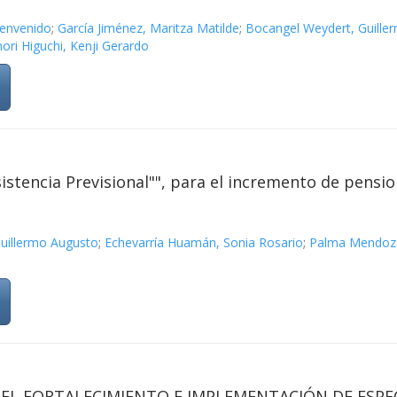
ienvenido
;
García Jiménez, Maritza Matilde
;
Bocangel Weydert, Guille
ori Higuchi, Kenji Gerardo
stencia Previsional"", para el incremento de pensio
uillermo Augusto
;
Echevarría Huamán, Sonia Rosario
;
Palma Mendoza
 EL FORTALECIMIENTO E IMPLEMENTACIÓN DE ESPEC