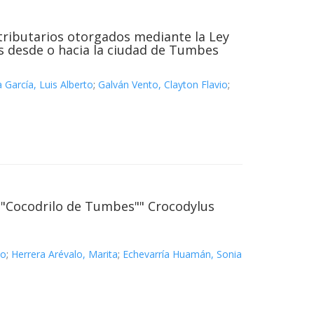
tributarios otorgados mediante la Ley
s desde o hacia la ciudad de Tumbes
a García, Luis Alberto
;
Galván Vento, Clayton Flavio
;
 ""Cocodrilo de Tumbes"" Crocodylus
to
;
Herrera Arévalo, Marita
;
Echevarría Huamán, Sonia