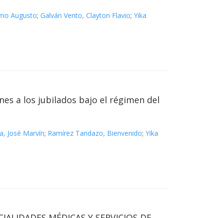
rmo Augusto
;
Galván Vento, Clayton Flavio
;
Yika
nes a los jubilados bajo el régimen del
, José Marvín
;
Ramírez Tandazo, Bienvenido
;
Yika
IALIDADES MÉDICAS Y SERVICIOS DE