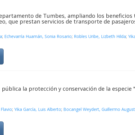
 departamento de Tumbes, ampliando los beneficios 
eo, que prestan servicios de transporte de pasajero
ta
;
Echevarría Huamán, Sonia Rosario
;
Robles Uribe, Lizbeth Hilda
;
Yik
 pública la protección y conservación de la especie
 Flavio
;
Yika García, Luis Alberto
;
Bocangel Weydert, Guillermo Augus