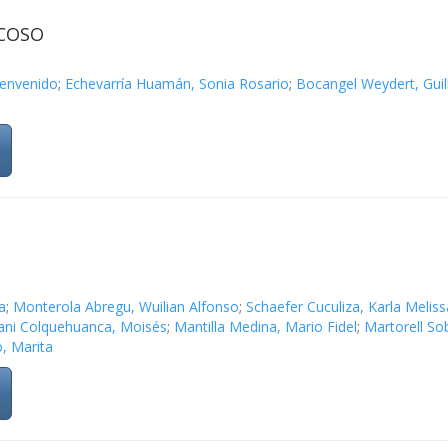
ACOSO
ienvenido
;
Echevarría Huamán, Sonia Rosario
;
Bocangel Weydert, Gui
a
;
Monterola Abregu, Wuilian Alfonso
;
Schaefer Cuculiza, Karla Meliss
ni Colquehuanca, Moisés
;
Mantilla Medina, Mario Fidel
;
Martorell So
o, Marita