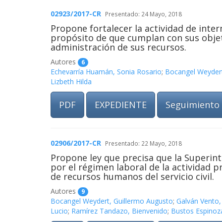
02923/2017-CR
Presentado: 24 Mayo, 2018
Propone fortalecer la actividad de inter
propósito de que cumplan con sus objeti
administración de sus recursos.
Autores
6
Echevarría Huamán, Sonia Rosario
;
Bocangel Weydert
Lizbeth Hilda
PDF
EXPEDIENTE
Seguimiento
02906/2017-CR
Presentado: 22 Mayo, 2018
Propone ley que precisa que la Superint
por el régimen laboral de la actividad 
de recursos humanos del servicio civil.
Autores
9
Bocangel Weydert, Guillermo Augusto
;
Galván Vento,
Lucio
;
Ramírez Tandazo, Bienvenido
;
Bustos Espinoza