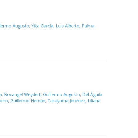
llermo Augusto
;
Yika García, Luis Alberto
;
Palma
a
;
Bocangel Weydert, Guillermo Augusto
;
Del Águila
bero, Guillermo Hernán
;
Takayama Jiménez, Liliana