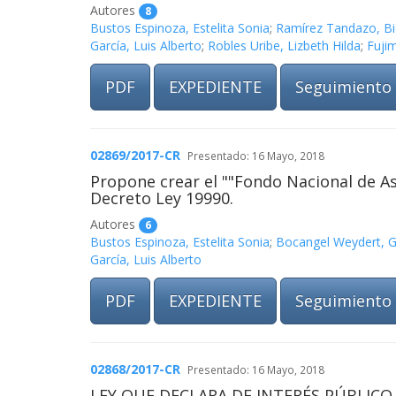
Autores
8
Bustos Espinoza, Estelita Sonia
;
Ramírez Tandazo, B
García, Luis Alberto
;
Robles Uribe, Lizbeth Hilda
;
Fujim
PDF
EXPEDIENTE
Seguimiento
02869/2017-CR
Presentado: 16 Mayo, 2018
Propone crear el ""Fondo Nacional de Asi
Decreto Ley 19990.
Autores
6
Bustos Espinoza, Estelita Sonia
;
Bocangel Weydert, G
García, Luis Alberto
PDF
EXPEDIENTE
Seguimiento
02868/2017-CR
Presentado: 16 Mayo, 2018
LEY QUE DECLARA DE INTERÉS PÚBLICO