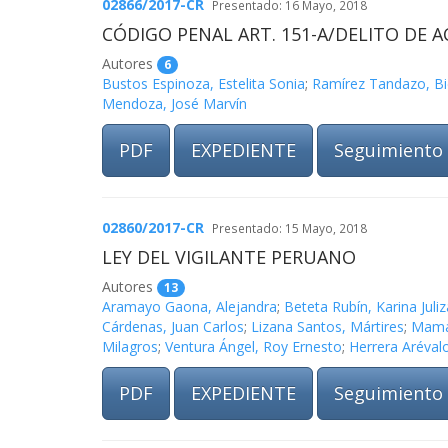
02866/2017-CR
Presentado: 16 Mayo, 2018
CÓDIGO PENAL ART. 151-A/DELITO DE 
Autores
6
Bustos Espinoza, Estelita Sonia
;
Ramírez Tandazo, B
Mendoza, José Marvín
PDF
EXPEDIENTE
Seguimiento
02860/2017-CR
Presentado: 15 Mayo, 2018
LEY DEL VIGILANTE PERUANO
Autores
13
Aramayo Gaona, Alejandra
;
Beteta Rubín, Karina Juliz
Cárdenas, Juan Carlos
;
Lizana Santos, Mártires
;
Mama
Milagros
;
Ventura Ángel, Roy Ernesto
;
Herrera Aréval
PDF
EXPEDIENTE
Seguimiento