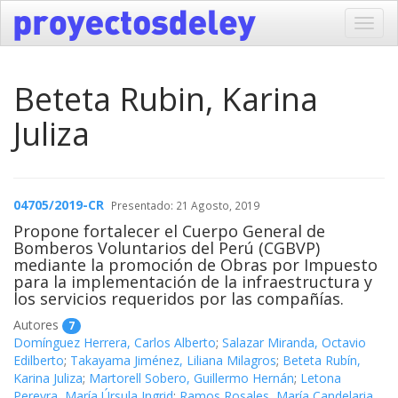
Toggl
navig
Beteta Rubin, Karina
Juliza
04705/2019-CR
Presentado: 21 Agosto, 2019
Propone fortalecer el Cuerpo General de
Bomberos Voluntarios del Perú (CGBVP)
mediante la promoción de Obras por Impuesto
para la implementación de la infraestructura y
los servicios requeridos por las compañías.
Autores
7
Domínguez Herrera, Carlos Alberto
;
Salazar Miranda, Octavio
Edilberto
;
Takayama Jiménez, Liliana Milagros
;
Beteta Rubín,
Karina Juliza
;
Martorell Sobero, Guillermo Hernán
;
Letona
Pereyra, María Úrsula Ingrid
;
Ramos Rosales, María Candelaria