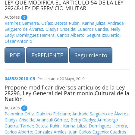
LEY QUE MODIFICA EL ARTÍCULO 54 DE LA LEY
29248-LEY DE SERVICIO MILITAR
Autores
6
Ramírez Gamarra, Osías
;
Beteta Rubín, Karina Juliza
;
Andrade
Salguero de Álvarez, Gladys Griselda
;
Cuadros Candia, Nelly
Lady
;
Domínguez Herrera, Carlos Alberto
;
Segura Izquierdo,
César Antonio
PDF
EXPEDIENTE
Seguimiento
04358/2018-CR
Presentado: 20 Mayo, 2019
Propone modificar diversos artículos de la Ley
28296, Ley General del Patrimonio Cultural de la
Nación.
Autores
8
Palomino Ortiz, Dalmiro Feliciano
;
Andrade Salguero de Álvarez,
Gladys Griselda
;
Ananculi Gómez, Betty Gladys
;
Arimborgo
Guerra, Tamar
;
Beteta Rubín, Karina Juliza
;
Domínguez Herrera,
Carlos Alberto
;
Gonzales Ardiles, Juan Carlos Eugenio
;
Cuadros