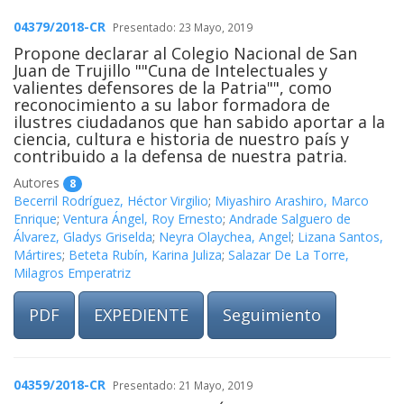
04379/2018-CR
Presentado: 23 Mayo, 2019
Propone declarar al Colegio Nacional de San
Juan de Trujillo ""Cuna de Intelectuales y
valientes defensores de la Patria"", como
reconocimiento a su labor formadora de
ilustres ciudadanos que han sabido aportar a la
ciencia, cultura e historia de nuestro país y
contribuido a la defensa de nuestra patria.
Autores
8
Becerril Rodríguez, Héctor Virgilio
;
Miyashiro Arashiro, Marco
Enrique
;
Ventura Ángel, Roy Ernesto
;
Andrade Salguero de
Álvarez, Gladys Griselda
;
Neyra Olaychea, Angel
;
Lizana Santos,
Mártires
;
Beteta Rubín, Karina Juliza
;
Salazar De La Torre,
Milagros Emperatriz
PDF
EXPEDIENTE
Seguimiento
04359/2018-CR
Presentado: 21 Mayo, 2019