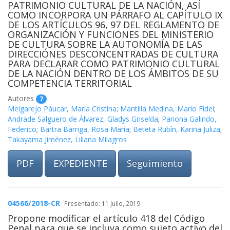
PATRIMONIO CULTURAL DE LA NACIÓN, ASÍ
COMO INCORPORA UN PÁRRAFO AL CAPÍTULO IX
DE LOS ARTÍCULOS 96, 97 DEL REGLAMENTO DE
ORGANIZACIÓN Y FUNCIONES DEL MINISTERIO
DE CULTURA SOBRE LA AUTONOMÍA DE LAS
DIRECCIÓNES DESCONCENTRADAS DE CULTURA
PARA DECLARAR COMO PATRIMONIO CULTURAL
DE LA NACIÓN DENTRO DE LOS ÁMBITOS DE SU
COMPETENCIA TERRITORIAL
Autores
7
Melgarejo Páucar, María Cristina
;
Mantilla Medina, Mario Fidel
;
Andrade Salguero de Álvarez, Gladys Griselda
;
Pariona Galindo,
Federico
;
Bartra Barriga, Rosa María
;
Beteta Rubín, Karina Juliza
;
Takayama Jiménez, Liliana Milagros
PDF
EXPEDIENTE
Seguimiento
04566/2018-CR
Presentado: 11 Julio, 2019
Propone modificar el artículo 418 del Código
Penal para que se incluya como sujeto activo del