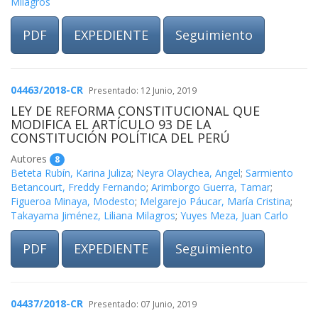
Milagros
PDF
EXPEDIENTE
Seguimiento
04463/2018-CR
Presentado: 12 Junio, 2019
LEY DE REFORMA CONSTITUCIONAL QUE
MODIFICA EL ARTÍCULO 93 DE LA
CONSTITUCIÓN POLÍTICA DEL PERÚ
Autores
8
Beteta Rubín, Karina Juliza
;
Neyra Olaychea, Angel
;
Sarmiento
Betancourt, Freddy Fernando
;
Arimborgo Guerra, Tamar
;
Figueroa Minaya, Modesto
;
Melgarejo Páucar, María Cristina
;
Takayama Jiménez, Liliana Milagros
;
Yuyes Meza, Juan Carlo
PDF
EXPEDIENTE
Seguimiento
04437/2018-CR
Presentado: 07 Junio, 2019