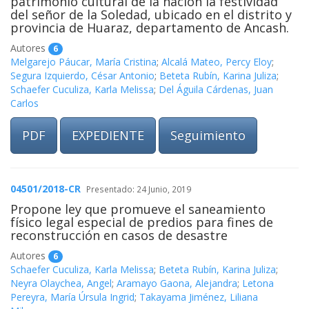
patrimonio cultural de la nación la festividad
del señor de la Soledad, ubicado en el distrito y
provincia de Huaraz, departamento de Ancash.
Autores
6
Melgarejo Páucar, María Cristina
;
Alcalá Mateo, Percy Eloy
;
Segura Izquierdo, César Antonio
;
Beteta Rubín, Karina Juliza
;
Schaefer Cuculiza, Karla Melissa
;
Del Águila Cárdenas, Juan
Carlos
PDF
EXPEDIENTE
Seguimiento
04501/2018-CR
Presentado: 24 Junio, 2019
Propone ley que promueve el saneamiento
físico legal especial de predios para fines de
reconstrucción en casos de desastre
Autores
6
Schaefer Cuculiza, Karla Melissa
;
Beteta Rubín, Karina Juliza
;
Neyra Olaychea, Angel
;
Aramayo Gaona, Alejandra
;
Letona
Pereyra, María Úrsula Ingrid
;
Takayama Jiménez, Liliana