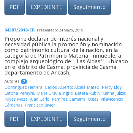
PDF
EXPEDIENTE
Seguimiento
04387/2018-CR
Presentado: 24 Mayo, 2019
Propone declarar de interés nacional y
necesidad pública la promoción y nominación
como patrimonio cultural de la nación, en la
categoría de Patrimonio Material Inmueble, al
complejo arqueológico de ""Las Aldas"", ubicado
en el distrito de Casma, provincia de Casma,
departamento de Ancash.
Autores
7
Domínguez Herrera, Carlos Alberto
;
Alcalá Mateo, Percy Eloy
;
Letona Pereyra, María Úrsula Ingrid
;
Beteta Rubín, Karina Juliza
;
Yuyes Meza, Juan Carlo
;
Ramírez Gamarra, Osías
;
Villavicencio
Cárdenas, Francisco Javier
PDF
EXPEDIENTE
Seguimiento