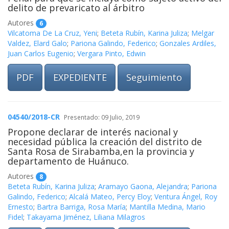
delito de prevaricato al árbitro
Autores
6
Vilcatoma De La Cruz, Yeni
;
Beteta Rubín, Karina Juliza
;
Melgar
Valdez, Elard Galo
;
Pariona Galindo, Federico
;
Gonzales Ardiles,
Juan Carlos Eugenio
;
Vergara Pinto, Edwin
PDF
EXPEDIENTE
Seguimiento
04540/2018-CR
Presentado: 09 Julio, 2019
Propone declarar de interés nacional y
necesidad pública la creación del distrito de
Santa Rosa de Sirabamba,en la provincia y
departamento de Huánuco.
Autores
8
Beteta Rubín, Karina Juliza
;
Aramayo Gaona, Alejandra
;
Pariona
Galindo, Federico
;
Alcalá Mateo, Percy Eloy
;
Ventura Ángel, Roy
Ernesto
;
Bartra Barriga, Rosa María
;
Mantilla Medina, Mario
Fidel
;
Takayama Jiménez, Liliana Milagros