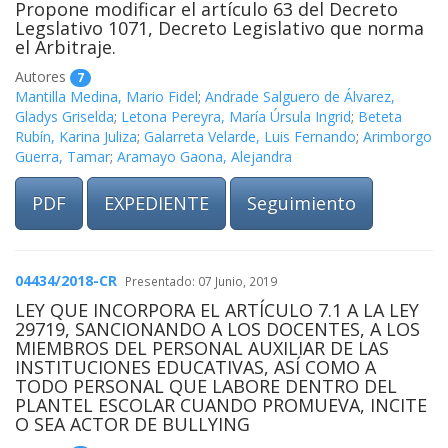
Propone modificar el artículo 63 del Decreto
Legslativo 1071, Decreto Legislativo que norma
el Arbitraje.
Autores
7
Mantilla Medina, Mario Fidel
;
Andrade Salguero de Álvarez,
Gladys Griselda
;
Letona Pereyra, María Úrsula Ingrid
;
Beteta
Rubín, Karina Juliza
;
Galarreta Velarde, Luis Fernando
;
Arimborgo
Guerra, Tamar
;
Aramayo Gaona, Alejandra
PDF
EXPEDIENTE
Seguimiento
04434/2018-CR
Presentado: 07 Junio, 2019
LEY QUE INCORPORA EL ARTÍCULO 7.1 A LA LEY
29719, SANCIONANDO A LOS DOCENTES, A LOS
MIEMBROS DEL PERSONAL AUXILIAR DE LAS
INSTITUCIONES EDUCATIVAS, ASÍ COMO A
TODO PERSONAL QUE LABORE DENTRO DEL
PLANTEL ESCOLAR CUANDO PROMUEVA, INCITE
O SEA ACTOR DE BULLYING