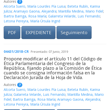
Autores
7
Alcorta Suero, María Lourdes Pía Luisa
;
Beteta Rubín, Karina
Juliza
;
Aramayo Gaona, Alejandra
;
Mantilla Medina, Mario Fidel
;
Bartra Barriga, Rosa María
;
Galarreta Velarde, Luis Fernando
;
Letona Pereyra, María Úrsula Ingrid
PDF
EXPEDIENTE
Seguimiento
04431/2018-CR
Presentado: 07 Junio, 2019
Propone modificar el artículo 11 del Código de
Ética Parlamentaria del Congreso de la
República, fijando plazo a la Comisión de Ética
cuando se consigna información falsa en la
Declaración Jurada de la Hoja de Vida.
Autores
7
Alcorta Suero, María Lourdes Pía Luisa
;
Beteta Rubín, Karina
Juliza
;
Galarreta Velarde, Luis Fernando
;
Mantilla Medina, Mario
Fidel
;
Bartra Barriga, Rosa María
;
Aramayo Gaona, Alejandra
;
Letona Pereyra, María Úrsula Ingrid