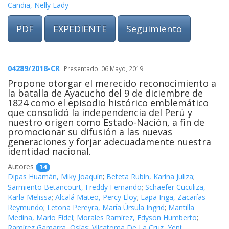
Candia, Nelly Lady
PDF
EXPEDIENTE
Seguimiento
04289/2018-CR
Presentado: 06 Mayo, 2019
Propone otorgar el merecido reconocimiento a
la batalla de Ayacucho del 9 de diciembre de
1824 como el episodio histórico emblemático
que consolidó la independencia del Perú y
nuestro origen como Estado-Nación, a fin de
promocionar su difusión a las nuevas
generaciones y forjar adecuadamente nuestra
identidad nacional.
Autores
14
Dipas Huamán, Miky Joaquín
;
Beteta Rubín, Karina Juliza
;
Sarmiento Betancourt, Freddy Fernando
;
Schaefer Cuculiza,
Karla Melissa
;
Alcalá Mateo, Percy Eloy
;
Lapa Inga, Zacarías
Reymundo
;
Letona Pereyra, María Úrsula Ingrid
;
Mantilla
Medina, Mario Fidel
;
Morales Ramírez, Edyson Humberto
;
Ramírez Gamarra, Osías
;
Vilcatoma De La Cruz, Yeni
;