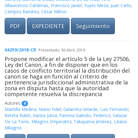
Villavicencio Cárdenas, Francisco Javier
;
Yuyes Meza, Juan Carlo
;
Campos Ramírez, César Milton
PDF
EXPEDIENTE
Seguimiento
04259/2018-CR
Presentado: 30 Abril, 2019
Propone modificar el artículo 5 de la Ley 27506,
Ley del Canon, a fin de disponer que en los
casos de conflicto territorial la distribución del
canon se haga en función al criterio de
pertenencia jurisdiccional administrativa de la
zona en disputa hasta que la autoridad
competente resuelva la discrepancia
Autores
6
Mantilla Medina, Mario Fidel
;
Galarreta Velarde, Luis Fernando
;
Beteta Rubín, Karina Juliza
;
Pariona Galindo, Federico
;
Salazar
De La Torre, Milagros Emperatriz
;
Takayama Jiménez, Liliana
Milagros