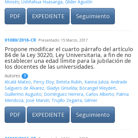
Moisés
;
Ushñahua Huasanga, Glider Agustín
PDF
EXPEDIENTE
Seguimiento
01080/2016-CR
Presentado: 15 Marzo, 2017
Propone modificar el cuarto párrafo del artículo
84 de la Ley 30220, Ley Universitaria, a fin de no
establecer una edad límite para la jubilación de
los docentes de las universidades.
Autores
7
Alcalá Mateo, Percy Eloy
;
Beteta Rubín, Karina Juliza
;
Andrade
Salguero de Álvarez, Gladys Griselda
;
Bocangel Weydert,
Guillermo Augusto
;
Domínguez Herrera, Carlos Alberto
;
Palma
Mendoza, José Marvín
;
Trujillo Zegarra, Gilmer
PDF
EXPEDIENTE
Seguimiento