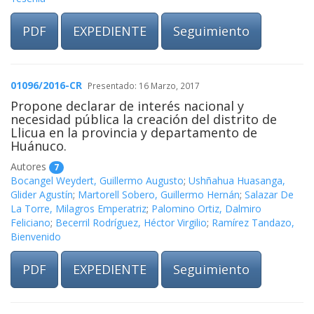
PDF
EXPEDIENTE
Seguimiento
01096/2016-CR
Presentado: 16 Marzo, 2017
Propone declarar de interés nacional y
necesidad pública la creación del distrito de
Llicua en la provincia y departamento de
Huánuco.
Autores
7
Bocangel Weydert, Guillermo Augusto
;
Ushñahua Huasanga,
Glider Agustín
;
Martorell Sobero, Guillermo Hernán
;
Salazar De
La Torre, Milagros Emperatriz
;
Palomino Ortiz, Dalmiro
Feliciano
;
Becerril Rodríguez, Héctor Virgilio
;
Ramírez Tandazo,
Bienvenido
PDF
EXPEDIENTE
Seguimiento