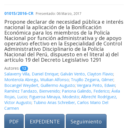
01015/2016-CR
Presentado: 06 Marzo, 2017
Propone declarar de necesidad pública e interés
nacional la aplicación de la Bonificación
Económica para los miembros de la Policía
Nacional por función administrativa y de apoyo
operativo efectivo en la Especialidad de Control
Administrativo Disciplinario de la Policía
Nacional del Perú, dispuesto en el literal a) del
artículo 19 del Decreto Legislativo 1291
Autores
12
Salaverry Villa, Daniel Enrique
;
Galván Vento, Clayton Flavio
;
Monterola Abregu, Wuilian Alfonso
;
Trujillo Zegarra, Gilmer
;
Bocangel Weydert, Guillermo Augusto
;
Vergara Pinto, Edwin
;
Ramírez Tandazo, Bienvenido
;
Pariona Galindo, Federico
;
Ávila
Rojas, Lucio
;
Figueroa Minaya, Modesto
;
Albrecht Rodríguez,
Víctor Augusto
;
Tubino Arias Schreiber, Carlos Mario Del
Carmen
PDF
EXPEDIENTE
Seguimiento