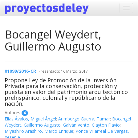
Toggl
navig
Bocangel Weydert,
Guillermo Augusto
01099/2016-CR
Presentado: 16 Marzo, 2017
Propone Ley de Promoción de la Inversión
Privada para la conservación, protección y
puesta en valor del patrimonio arquitectónico
prehispánico, colonial y repúblicano de la
nación.
Autores
6
Elías Ávalos, Miguel Ángel
;
Arimborgo Guerra, Tamar
;
Bocangel
Weydert, Guillermo Augusto
;
Galván Vento, Clayton Flavio
;
Miyashiro Arashiro, Marco Enrique
;
Ponce Villarreal De Vargas,
Yesenia