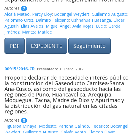
Autores
7
Alcalá Mateo, Percy Eloy
;
Bocangel Weydert, Guillermo Augusto
;
Palomino Ortiz, Dalmiro Feliciano
;
Ushñahua Huasanga, Glider
Agustín
;
Elías Ávalos, Miguel Ángel
;
Ávila Rojas, Lucio
;
García
Jiménez, Maritza Matilde
PDF
EXPEDIENTE
Seguimiento
00915/2016-CR
Presentado: 31 Enero, 2017
Propone declarar de necesidad e interés público
la construcción del Gaseoducto Camisea-Santa
Ana-Cusco, así como del gaseoducto hacia las
regiones de Puno, Huancavelica, Arequipa,
Moquegua, Tacna, Madre de Dios y Apurímac y
la distribución del gas natural en las citadas
regiones.
Autores
8
Figueroa Minaya, Modesto
;
Pariona Galindo, Federico
;
Bocangel
Weydert, Guillermo Augusto
;
Galván Vento, Clayton Flavio
;