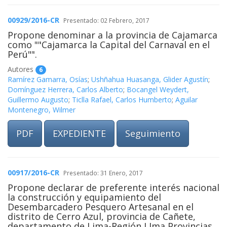
00929/2016-CR
Presentado: 02 Febrero, 2017
Propone denominar a la provincia de Cajamarca
como ""Cajamarca la Capital del Carnaval en el
Perú"".
Autores
6
Ramírez Gamarra, Osías
;
Ushñahua Huasanga, Glider Agustín
;
Domínguez Herrera, Carlos Alberto
;
Bocangel Weydert,
Guillermo Augusto
;
Ticlla Rafael, Carlos Humberto
;
Aguilar
Montenegro, Wilmer
PDF
EXPEDIENTE
Seguimiento
00917/2016-CR
Presentado: 31 Enero, 2017
Propone declarar de preferente interés nacional
la construcción y equipamiento del
Desembarcadero Pesquero Artesanal en el
distrito de Cerro Azul, provincia de Cañete,
departamento de Lima-Región LIma Provincias.