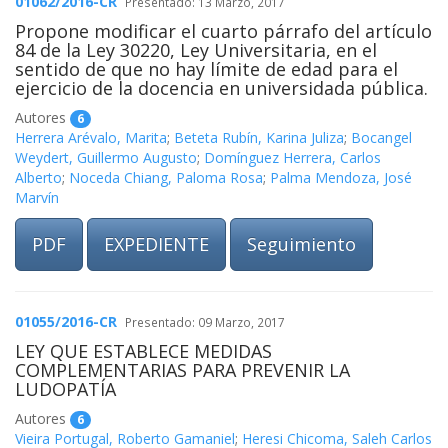
01062/2016-CR
Presentado: 13 Marzo, 2017
Propone modificar el cuarto párrafo del artículo
84 de la Ley 30220, Ley Universitaria, en el
sentido de que no hay límite de edad para el
ejercicio de la docencia en universidada pública.
Autores
6
Herrera Arévalo, Marita
;
Beteta Rubín, Karina Juliza
;
Bocangel
Weydert, Guillermo Augusto
;
Domínguez Herrera, Carlos
Alberto
;
Noceda Chiang, Paloma Rosa
;
Palma Mendoza, José
Marvín
PDF
EXPEDIENTE
Seguimiento
01055/2016-CR
Presentado: 09 Marzo, 2017
LEY QUE ESTABLECE MEDIDAS
COMPLEMENTARIAS PARA PREVENIR LA
LUDOPATÍA
Autores
6
Vieira Portugal, Roberto Gamaniel
;
Heresi Chicoma, Saleh Carlos