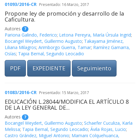
01093/2016-CR
Presentado: 16 Marzo, 2017
Propone ley de promoción y desarrollo de la
Caficultura.
Autores
7
Pariona Galindo, Federico
;
Letona Pereyra, María Úrsula Ingrid
;
Bocangel Weydert, Guillermo Augusto
;
Takayama Jiménez,
Liliana Milagros
;
Arimborgo Guerra, Tamar
;
Ramírez Gamarra,
Osías
;
Tapia Bernal, Segundo Leocadio
PDF
EXPEDIENTE
Seguimiento
01083/2016-CR
Presentado: 15 Marzo, 2017
EDUCACIÓN L.28044/MODIFICA EL ARTÍCULO 8
DE LA LEY GENERAL DE...
Autores
7
Bocangel Weydert, Guillermo Augusto
;
Schaefer Cuculiza, Karla
Melissa
;
Tapia Bernal, Segundo Leocadio
;
Ávila Rojas, Lucio
;
Castro Grández, Miguel Antonio
;
Mamani Colquehuanca,