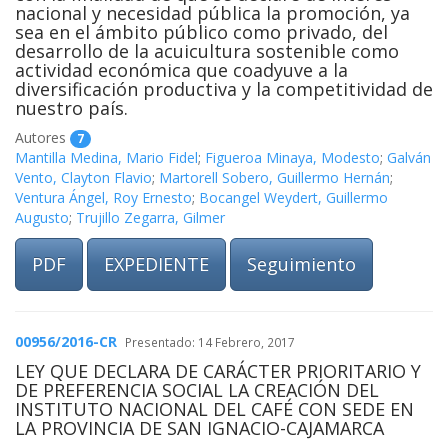
nacional y necesidad pública la promoción, ya
sea en el ámbito público como privado, del
desarrollo de la acuicultura sostenible como
actividad económica que coadyuve a la
diversificación productiva y la competitividad de
nuestro país.
Autores
7
Mantilla Medina, Mario Fidel
;
Figueroa Minaya, Modesto
;
Galván
Vento, Clayton Flavio
;
Martorell Sobero, Guillermo Hernán
;
Ventura Ángel, Roy Ernesto
;
Bocangel Weydert, Guillermo
Augusto
;
Trujillo Zegarra, Gilmer
PDF
EXPEDIENTE
Seguimiento
00956/2016-CR
Presentado: 14 Febrero, 2017
LEY QUE DECLARA DE CARÁCTER PRIORITARIO Y
DE PREFERENCIA SOCIAL LA CREACIÓN DEL
INSTITUTO NACIONAL DEL CAFÉ CON SEDE EN
LA PROVINCIA DE SAN IGNACIO-CAJAMARCA