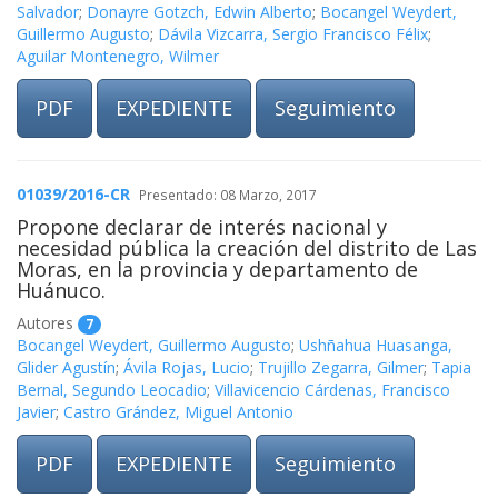
Salvador
;
Donayre Gotzch, Edwin Alberto
;
Bocangel Weydert,
Guillermo Augusto
;
Dávila Vizcarra, Sergio Francisco Félix
;
Aguilar Montenegro, Wilmer
PDF
EXPEDIENTE
Seguimiento
01039/2016-CR
Presentado: 08 Marzo, 2017
Propone declarar de interés nacional y
necesidad pública la creación del distrito de Las
Moras, en la provincia y departamento de
Huánuco.
Autores
7
Bocangel Weydert, Guillermo Augusto
;
Ushñahua Huasanga,
Glider Agustín
;
Ávila Rojas, Lucio
;
Trujillo Zegarra, Gilmer
;
Tapia
Bernal, Segundo Leocadio
;
Villavicencio Cárdenas, Francisco
Javier
;
Castro Grández, Miguel Antonio
PDF
EXPEDIENTE
Seguimiento