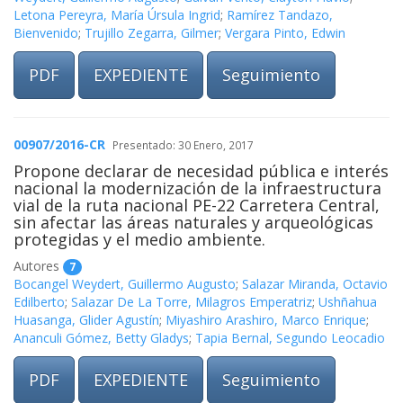
Letona Pereyra, María Úrsula Ingrid
;
Ramírez Tandazo,
Bienvenido
;
Trujillo Zegarra, Gilmer
;
Vergara Pinto, Edwin
PDF
EXPEDIENTE
Seguimiento
00907/2016-CR
Presentado: 30 Enero, 2017
Propone declarar de necesidad pública e interés
nacional la modernización de la infraestructura
vial de la ruta nacional PE-22 Carretera Central,
sin afectar las áreas naturales y arqueológicas
protegidas y el medio ambiente.
Autores
7
Bocangel Weydert, Guillermo Augusto
;
Salazar Miranda, Octavio
Edilberto
;
Salazar De La Torre, Milagros Emperatriz
;
Ushñahua
Huasanga, Glider Agustín
;
Miyashiro Arashiro, Marco Enrique
;
Ananculi Gómez, Betty Gladys
;
Tapia Bernal, Segundo Leocadio
PDF
EXPEDIENTE
Seguimiento