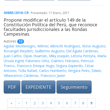
00885/2016-CR
Presentado: 17 Enero, 2017
Propone modificar el artículo 149 de la
Constitución Política del Perú, que reconoce
facultades jurisdiccionales a las Rondas
Campesinas.
Autores
12
Aguilar Montenegro, Wilmer
;
Albrecht Rodríguez, Víctor Augusto
;
Bocangel Weydert, Guillermo Augusto
;
Del Águila Cárdenas,
Juan Carlos
;
Dipas Huamán, Miky Joaquín
;
Letona Pereyra, María
Úrsula Ingrid
;
Palomino Ortiz, Dalmiro Feliciano
;
Petrozzi
Franco, Francisco Enrique Hugo
;
Segura Izquierdo, César
Antonio
;
Ticlla Rafael, Carlos Humberto
;
Vergara Pinto, Edwin
;
Villavicencio Cárdenas, Francisco Javier
PDF
EXPEDIENTE
Seguimiento
«
‹
1
2
3
4
5
6
7
8
9