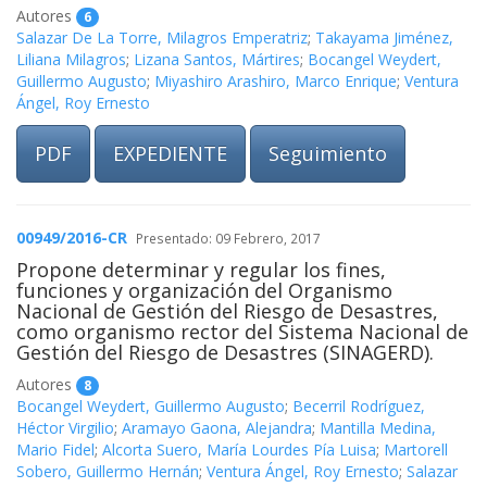
Autores
6
Salazar De La Torre, Milagros Emperatriz
;
Takayama Jiménez,
Liliana Milagros
;
Lizana Santos, Mártires
;
Bocangel Weydert,
Guillermo Augusto
;
Miyashiro Arashiro, Marco Enrique
;
Ventura
Ángel, Roy Ernesto
PDF
EXPEDIENTE
Seguimiento
00949/2016-CR
Presentado: 09 Febrero, 2017
Propone determinar y regular los fines,
funciones y organización del Organismo
Nacional de Gestión del Riesgo de Desastres,
como organismo rector del Sistema Nacional de
Gestión del Riesgo de Desastres (SINAGERD).
Autores
8
Bocangel Weydert, Guillermo Augusto
;
Becerril Rodríguez,
Héctor Virgilio
;
Aramayo Gaona, Alejandra
;
Mantilla Medina,
Mario Fidel
;
Alcorta Suero, María Lourdes Pía Luisa
;
Martorell
Sobero, Guillermo Hernán
;
Ventura Ángel, Roy Ernesto
;
Salazar