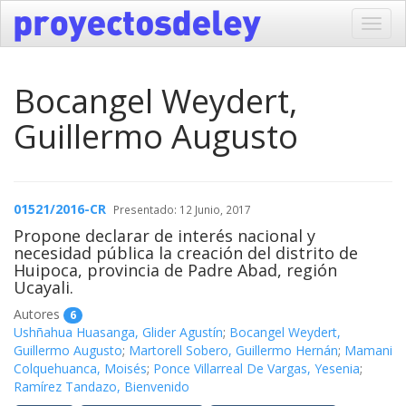
Toggl
navig
Bocangel Weydert,
Guillermo Augusto
01521/2016-CR
Presentado: 12 Junio, 2017
Propone declarar de interés nacional y
necesidad pública la creación del distrito de
Huipoca, provincia de Padre Abad, región
Ucayali.
Autores
6
Ushñahua Huasanga, Glider Agustín
;
Bocangel Weydert,
Guillermo Augusto
;
Martorell Sobero, Guillermo Hernán
;
Mamani
Colquehuanca, Moisés
;
Ponce Villarreal De Vargas, Yesenia
;
Ramírez Tandazo, Bienvenido