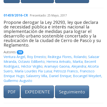
01459/2016-CR
Presentado: 25 Mayo, 2017
Propone derogar la Ley 29293, ley que declara
de necesidad pública e interés nacional la
implementación de medidas para lograr el
desarrollo urbano sostenible concertado y la
reubicación de la ciudad de Cerro de Pasco y su
Reglamento.
Autores
10
Ventura Ángel, Roy Ernesto
;
Reátegui Flores, Rolando
;
Salazar
Miranda, Octavio Edilberto
;
Herrera Arévalo, Marita
;
Becerril
Rodríguez, Héctor Virgilio
;
Aramayo Gaona, Alejandra
;
Alcorta
Suero, María Lourdes Pía Luisa
;
Petrozzi Franco, Francisco
Enrique Hugo
;
Salaverry Villa, Daniel Enrique
;
Bocangel Weydert,
Guillermo Augusto
PDF
EXPEDIENTE
Seguimiento