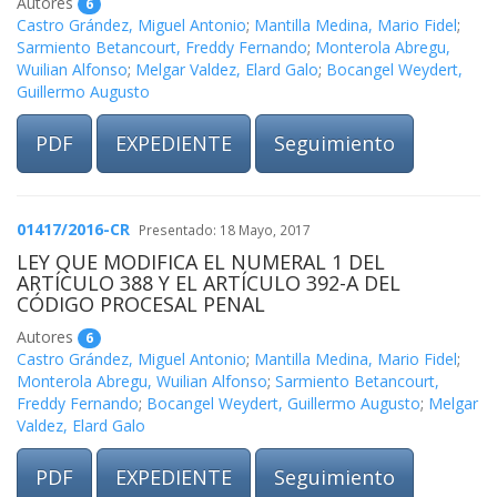
Autores
6
Castro Grández, Miguel Antonio
;
Mantilla Medina, Mario Fidel
;
Sarmiento Betancourt, Freddy Fernando
;
Monterola Abregu,
Wuilian Alfonso
;
Melgar Valdez, Elard Galo
;
Bocangel Weydert,
Guillermo Augusto
PDF
EXPEDIENTE
Seguimiento
01417/2016-CR
Presentado: 18 Mayo, 2017
LEY QUE MODIFICA EL NUMERAL 1 DEL
ARTÍCULO 388 Y EL ARTÍCULO 392-A DEL
CÓDIGO PROCESAL PENAL
Autores
6
Castro Grández, Miguel Antonio
;
Mantilla Medina, Mario Fidel
;
Monterola Abregu, Wuilian Alfonso
;
Sarmiento Betancourt,
Freddy Fernando
;
Bocangel Weydert, Guillermo Augusto
;
Melgar
Valdez, Elard Galo
PDF
EXPEDIENTE
Seguimiento