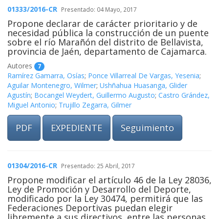
01333/2016-CR
Presentado: 04 Mayo, 2017
Propone declarar de carácter prioritario y de
necesidad pública la construcción de un puente
sobre el río Marañón del distrito de Bellavista,
provincia de Jaén, departamento de Cajamarca.
Autores
7
Ramírez Gamarra, Osías
;
Ponce Villarreal De Vargas, Yesenia
;
Aguilar Montenegro, Wilmer
;
Ushñahua Huasanga, Glider
Agustín
;
Bocangel Weydert, Guillermo Augusto
;
Castro Grández,
Miguel Antonio
;
Trujillo Zegarra, Gilmer
PDF
EXPEDIENTE
Seguimiento
01304/2016-CR
Presentado: 25 Abril, 2017
Propone modificar el artículo 46 de la Ley 28036,
Ley de Promoción y Desarrollo del Deporte,
modificado por la Ley 30474, permitirá que las
Federaciones Deportivas puedan elegir
libremente a sus directivos, entre las personas