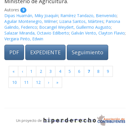
Ministerio de Agricultura.
Autores
9
Dipas Huamán, Miky Joaquín
;
Ramírez Tandazo, Bienvenido
;
Aguilar Montenegro, Wilmer
;
Lizana Santos, Mártires
;
Pariona
Galindo, Federico
;
Bocangel Weydert, Guillermo Augusto
;
Salazar Miranda, Octavio Edilberto
;
Galván Vento, Clayton Flavio
;
Vergara Pinto, Edwin
PDF
EXPEDIENTE
Seguimiento
«
‹
1
2
3
4
5
6
7
8
9
10
11
12
›
»
Un proyecto de:
Desarrollado por
Carlos Peña
v2.2.0