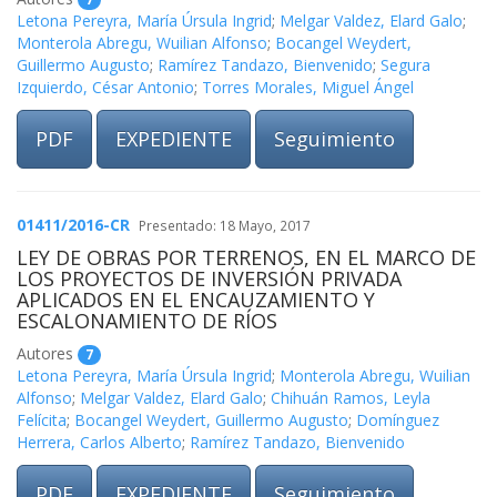
Letona Pereyra, María Úrsula Ingrid
;
Melgar Valdez, Elard Galo
;
Monterola Abregu, Wuilian Alfonso
;
Bocangel Weydert,
Guillermo Augusto
;
Ramírez Tandazo, Bienvenido
;
Segura
Izquierdo, César Antonio
;
Torres Morales, Miguel Ángel
PDF
EXPEDIENTE
Seguimiento
01411/2016-CR
Presentado: 18 Mayo, 2017
LEY DE OBRAS POR TERRENOS, EN EL MARCO DE
LOS PROYECTOS DE INVERSIÓN PRIVADA
APLICADOS EN EL ENCAUZAMIENTO Y
ESCALONAMIENTO DE RÍOS
Autores
7
Letona Pereyra, María Úrsula Ingrid
;
Monterola Abregu, Wuilian
Alfonso
;
Melgar Valdez, Elard Galo
;
Chihuán Ramos, Leyla
Felícita
;
Bocangel Weydert, Guillermo Augusto
;
Domínguez
Herrera, Carlos Alberto
;
Ramírez Tandazo, Bienvenido
PDF
EXPEDIENTE
Seguimiento