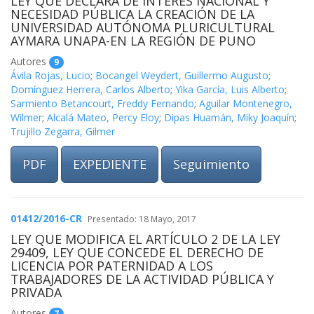
LEY QUE DECLARA DE INTERÉS NACIONAL Y
NECESIDAD PÚBLICA LA CREACIÓN DE LA
UNIVERSIDAD AUTÓNOMA PLURICULTURAL
AYMARA UNAPA-EN LA REGIÓN DE PUNO
Autores
9
Ávila Rojas, Lucio
;
Bocangel Weydert, Guillermo Augusto
;
Domínguez Herrera, Carlos Alberto
;
Yika García, Luis Alberto
;
Sarmiento Betancourt, Freddy Fernando
;
Aguilar Montenegro,
Wilmer
;
Alcalá Mateo, Percy Eloy
;
Dipas Huamán, Miky Joaquín
;
Trujillo Zegarra, Gilmer
PDF
EXPEDIENTE
Seguimiento
01412/2016-CR
Presentado: 18 Mayo, 2017
LEY QUE MODIFICA EL ARTÍCULO 2 DE LA LEY
29409, LEY QUE CONCEDE EL DERECHO DE
LICENCIA POR PATERNIDAD A LOS
TRABAJADORES DE LA ACTIVIDAD PÚBLICA Y
PRIVADA
Autores
7