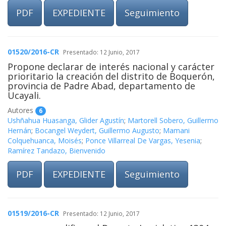
PDF
EXPEDIENTE
Seguimiento
01520/2016-CR
Presentado: 12 Junio, 2017
Propone declarar de interés nacional y carácter
prioritario la creación del distrito de Boquerón,
provincia de Padre Abad, departamento de
Ucayali.
Autores
6
Ushñahua Huasanga, Glider Agustín
;
Martorell Sobero, Guillermo
Hernán
;
Bocangel Weydert, Guillermo Augusto
;
Mamani
Colquehuanca, Moisés
;
Ponce Villarreal De Vargas, Yesenia
;
Ramírez Tandazo, Bienvenido
PDF
EXPEDIENTE
Seguimiento
01519/2016-CR
Presentado: 12 Junio, 2017