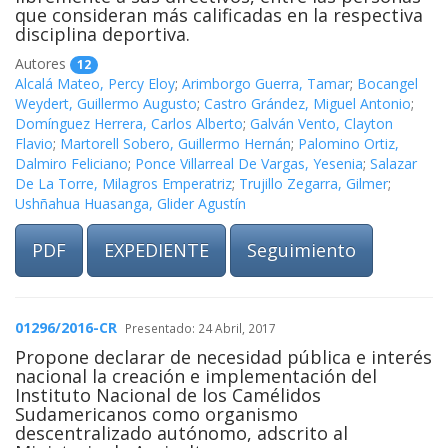
que consideran más calificadas en la respectiva
disciplina deportiva.
Autores
12
Alcalá Mateo, Percy Eloy
;
Arimborgo Guerra, Tamar
;
Bocangel
Weydert, Guillermo Augusto
;
Castro Grández, Miguel Antonio
;
Domínguez Herrera, Carlos Alberto
;
Galván Vento, Clayton
Flavio
;
Martorell Sobero, Guillermo Hernán
;
Palomino Ortiz,
Dalmiro Feliciano
;
Ponce Villarreal De Vargas, Yesenia
;
Salazar
De La Torre, Milagros Emperatriz
;
Trujillo Zegarra, Gilmer
;
Ushñahua Huasanga, Glider Agustín
PDF
EXPEDIENTE
Seguimiento
01296/2016-CR
Presentado: 24 Abril, 2017
Propone declarar de necesidad pública e interés
nacional la creación e implementación del
Instituto Nacional de los Camélidos
Sudamericanos como organismo
descentralizado autónomo, adscrito al