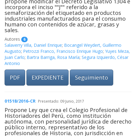
propone modificar el Decreto Legislativo 1304 e
incorpora el inciso ""J"" referido a la
semaforización del etiquetado en productos
industriales manufacturados para el consumo
humano con contenidos de azúcar, grasas y
sales.
Autores
6
Salaverry Villa, Daniel Enrique
;
Bocangel Weydert, Guillermo
Augusto
;
Petrozzi Franco, Francisco Enrique Hugo
;
Yuyes Meza,
Juan Carlo
;
Bartra Barriga, Rosa María
;
Segura Izquierdo, César
Antonio
PDF
EXPEDIENTE
Seguimiento
01518/2016-CR
Presentado: 09 Junio, 2017
Propone Ley que crea el Colegio Profesional de
Historiadores del Perú, como institución
autónoma, con personalidad jurídica de derecho
público interno, representativo de los
profesionales de Historia, con jurisdicción en