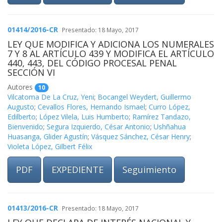
01414/2016-CR
Presentado: 18 Mayo, 2017
LEY QUE MODIFICA Y ADICIONA LOS NUMERALES
7 Y 8 AL ARTÍCULO 439 Y MODIFICA EL ARTÍCULO
440, 443, DEL CÓDIGO PROCESAL PENAL
SECCIÓN VI
Autores
10
Vilcatoma De La Cruz, Yeni
;
Bocangel Weydert, Guillermo
Augusto
;
Cevallos Flores, Hernando Ismael
;
Curro López,
Edilberto
;
López Vilela, Luis Humberto
;
Ramírez Tandazo,
Bienvenido
;
Segura Izquierdo, César Antonio
;
Ushñahua
Huasanga, Glider Agustín
;
Vásquez Sánchez, César Henry
;
Violeta López, Gilbert Félix
PDF
EXPEDIENTE
Seguimiento
01413/2016-CR
Presentado: 18 Mayo, 2017