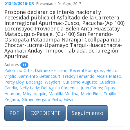
01345/2016-CR
Presentado: 04 Mayo, 2017
Propone declarar de interés nacional y
necesidad pública el Asfaltado de la Carretera
Interregional Apurímac-Cusco, Pacucha-(Ap 100)
Lorensayoc-Providencia-Belén Anta-Huascatay-
Matapuquio-Pasaje, (Cu-100) San Fernando-
Osnopata-Patapampa-Naranjal-Ccollpapampa-
Choccar-Lucma-Upamayo Tarquí-Huacachacra-
Ayankati-Anday-Timpoc-Tablada, de la región
Apurímac.
Autores
11
Palomino Ortiz, Dalmiro Feliciano
;
Becerril Rodríguez, Héctor
Virgilio
;
Sarmiento Betancourt, Freddy Fernando
;
Alcalá Mateo,
Percy Eloy
;
Bocangel Weydert, Guillermo Augusto
;
Cuadros
Candia, Nelly Lady
;
Del Águila Cárdenas, Juan Carlos
;
Dipas
Huamán, Miky Joaquín
;
Mantilla Medina, Mario Fidel
;
Trujillo
Zegarra, Gilmer
;
Vergara Pinto, Edwin
PDF
EXPEDIENTE
Seguimiento