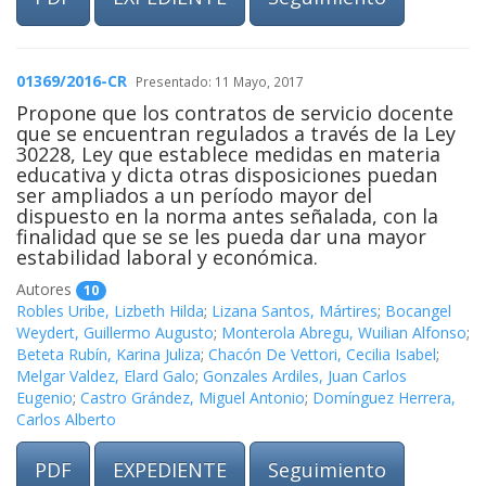
01369/2016-CR
Presentado: 11 Mayo, 2017
Propone que los contratos de servicio docente
que se encuentran regulados a través de la Ley
30228, Ley que establece medidas en materia
educativa y dicta otras disposiciones puedan
ser ampliados a un período mayor del
dispuesto en la norma antes señalada, con la
finalidad que se se les pueda dar una mayor
estabilidad laboral y económica.
Autores
10
Robles Uribe, Lizbeth Hilda
;
Lizana Santos, Mártires
;
Bocangel
Weydert, Guillermo Augusto
;
Monterola Abregu, Wuilian Alfonso
;
Beteta Rubín, Karina Juliza
;
Chacón De Vettori, Cecilia Isabel
;
Melgar Valdez, Elard Galo
;
Gonzales Ardiles, Juan Carlos
Eugenio
;
Castro Grández, Miguel Antonio
;
Domínguez Herrera,
Carlos Alberto
PDF
EXPEDIENTE
Seguimiento