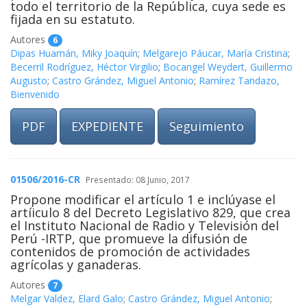
todo el territorio de la República, cuya sede es
fijada en su estatuto.
Autores
6
Dipas Huamán, Miky Joaquín
;
Melgarejo Páucar, María Cristina
;
Becerril Rodríguez, Héctor Virgilio
;
Bocangel Weydert, Guillermo
Augusto
;
Castro Grández, Miguel Antonio
;
Ramírez Tandazo,
Bienvenido
PDF
EXPEDIENTE
Seguimiento
01506/2016-CR
Presentado: 08 Junio, 2017
Propone modificar el artículo 1 e inclúyase el
artíiculo 8 del Decreto Legislativo 829, que crea
el Instituto Nacional de Radio y Televisión del
Perú -IRTP, que promueve la difusión de
contenidos de promoción de actividades
agrícolas y ganaderas.
Autores
7
Melgar Valdez, Elard Galo
;
Castro Grández, Miguel Antonio
;