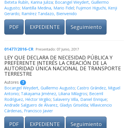
Beteta Rubín, Karina Juliza
;
Bocangel Weydert, Guillermo
Augusto
;
Mantilla Medina, Mario Fidel
;
Fujimori Higuchi, Kenji
Gerardo
;
Ramírez Tandazo, Bienvenido
PDF
EXPEDIENTE
Seguimiento
01477/2016-CR
Presentado: 07 Junio, 2017
LEY QUE DECLARA DE NECESIDAD PÚBLICA Y
PREFERENTE INTERÉS LA CREACIÓN DE LA
AUTORIDAD ÚNICA NACIONAL DE TRANSPORTE
TERRESTRE
Autores
7
Bocangel Weydert, Guillermo Augusto
;
Castro Grández, Miguel
Antonio
;
Takayama Jiménez, Liliana Milagros
;
Becerril
Rodríguez, Héctor Virgilio
;
Salaverry Villa, Daniel Enrique
;
Andrade Salguero de Álvarez, Gladys Griselda
;
Villavicencio
Cárdenas, Francisco Javier
PDF
EXPEDIENTE
Seguimiento