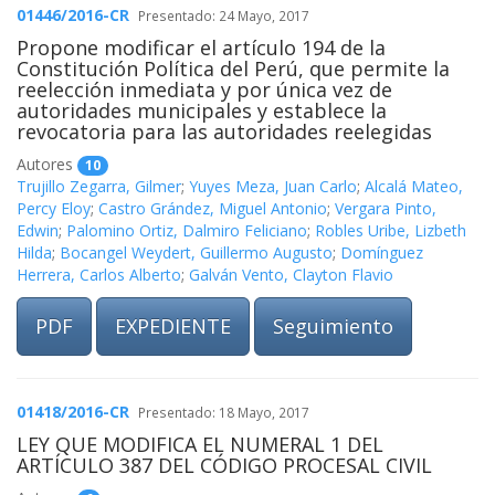
01446/2016-CR
Presentado: 24 Mayo, 2017
Propone modificar el artículo 194 de la
Constitución Política del Perú, que permite la
reelección inmediata y por única vez de
autoridades municipales y establece la
revocatoria para las autoridades reelegidas
Autores
10
Trujillo Zegarra, Gilmer
;
Yuyes Meza, Juan Carlo
;
Alcalá Mateo,
Percy Eloy
;
Castro Grández, Miguel Antonio
;
Vergara Pinto,
Edwin
;
Palomino Ortiz, Dalmiro Feliciano
;
Robles Uribe, Lizbeth
Hilda
;
Bocangel Weydert, Guillermo Augusto
;
Domínguez
Herrera, Carlos Alberto
;
Galván Vento, Clayton Flavio
PDF
EXPEDIENTE
Seguimiento
01418/2016-CR
Presentado: 18 Mayo, 2017
LEY QUE MODIFICA EL NUMERAL 1 DEL
ARTÍCULO 387 DEL CÓDIGO PROCESAL CIVIL