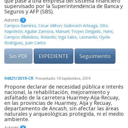
que pase a una empresa del sistema financiero
supervisado por la Superintendencia de Banca y
Seguros y AFP (SBS).
Autores
7
Campos Ramírez, César Milton
;
Guibovich Arteaga, Otto
Napoleón
;
Aguilar Zamora, Manuel
;
Troyes Delgado, Hans
;
Campos Villalobos, Rolando
;
Inga Sales, Leonardo
;
Oyola
Rodríguez, Juan Carlos
Sin PDF
EXPEDIENTE
Seguimiento
04821/2019-CR
Presentado: 19 Septiembre, 2019
Propone declarar de necesidad pública e interés
nacional, la rehabilitación, mejoramiento y
asfaltado de la carretera Huarmey-Aija-Recuay,
en las provincias de Huarmey, Aija y Recuay,
departamento de Ancash, sin afectar las áreas
naturales y arqueológicas protegida, ni el medio
ambiente.
Autores
8