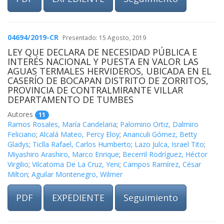
04694/2019-CR
Presentado: 15 Agosto, 2019
LEY QUE DECLARA DE NECESIDAD PÚBLICA E
INTERÉS NACIONAL Y PUESTA EN VALOR LAS
AGUAS TERMALES HERVIDEROS, UBICADA EN EL
CASERÍO DE BOCAPAN DISTRITO DE ZORRITOS,
PROVINCIA DE CONTRALMIRANTE VILLAR
DEPARTAMENTO DE TUMBES
Autores
11
Ramos Rosales, María Candelaria
;
Palomino Ortiz, Dalmiro
Feliciano
;
Alcalá Mateo, Percy Eloy
;
Ananculi Gómez, Betty
Gladys
;
Ticlla Rafael, Carlos Humberto
;
Lazo Julca, Israel Tito
;
Miyashiro Arashiro, Marco Enrique
;
Becerril Rodríguez, Héctor
Virgilio
;
Vilcatoma De La Cruz, Yeni
;
Campos Ramírez, César
Milton
;
Aguilar Montenegro, Wilmer
PDF
EXPEDIENTE
Seguimiento