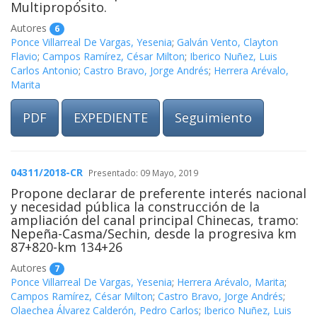
Multipropósito.
Autores
6
Ponce Villarreal De Vargas, Yesenia
;
Galván Vento, Clayton
Flavio
;
Campos Ramírez, César Milton
;
Iberico Nuñez, Luis
Carlos Antonio
;
Castro Bravo, Jorge Andrés
;
Herrera Arévalo,
Marita
PDF
EXPEDIENTE
Seguimiento
04311/2018-CR
Presentado: 09 Mayo, 2019
Propone declarar de preferente interés nacional
y necesidad pública la construcción de la
ampliación del canal principal Chinecas, tramo:
Nepeña-Casma/Sechin, desde la progresiva km
87+820-km 134+26
Autores
7
Ponce Villarreal De Vargas, Yesenia
;
Herrera Arévalo, Marita
;
Campos Ramírez, César Milton
;
Castro Bravo, Jorge Andrés
;
Olaechea Álvarez Calderón, Pedro Carlos
;
Iberico Nuñez, Luis