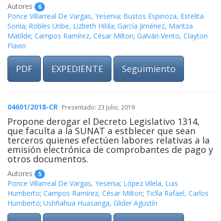
Autores
6
Ponce Villarreal De Vargas, Yesenia
;
Bustos Espinoza, Estelita
Sonia
;
Robles Uribe, Lizbeth Hilda
;
García Jiménez, Maritza
Matilde
;
Campos Ramírez, César Milton
;
Galván Vento, Clayton
Flavio
PDF
EXPEDIENTE
Seguimiento
04601/2018-CR
Presentado: 23 Julio, 2019
Propone derogar el Decreto Legislativo 1314,
que faculta a la SUNAT a estblecer que sean
terceros quienes efectúen labores relativas a la
emisión electrónica de comprobantes de pago y
otros documentos.
Autores
5
Ponce Villarreal De Vargas, Yesenia
;
López Vilela, Luis
Humberto
;
Campos Ramírez, César Milton
;
Ticlla Rafael, Carlos
Humberto
;
Ushñahua Huasanga, Glider Agustín