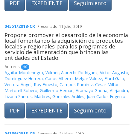
PDF
EXPEDIENTE
Seguimiento
04551/2018-CR
Presentado: 11 Julio, 2019
Propone promover el desarrollo de la economía
local fomentando la adquisición de productos
locales y regionales para los programas de
servicio de alimentación que brindan las
entidades del Estado.
Autores
10
Aguilar Montenegro, Wilmer
;
Albrecht Rodríguez, Víctor Augusto
;
Domínguez Herrera, Carlos Alberto
;
Melgar Valdez, Elard Galo
;
Ventura Ángel, Roy Ernesto
;
Campos Ramírez, César Milton
;
Martorell Sobero, Guillermo Hernán
;
Aramayo Gaona, Alejandra
;
Lizana Santos, Mártires
;
Gonzales Ardiles, Juan Carlos Eugenio
PDF
EXPEDIENTE
Seguimiento
04389/2018-CR
Presentado: 24 Mayo, 2019