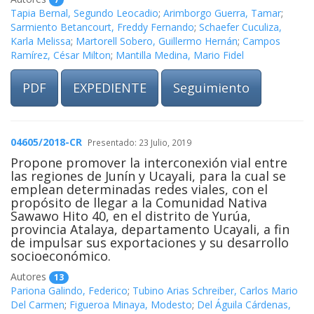
Tapia Bernal, Segundo Leocadio
;
Arimborgo Guerra, Tamar
;
Sarmiento Betancourt, Freddy Fernando
;
Schaefer Cuculiza,
Karla Melissa
;
Martorell Sobero, Guillermo Hernán
;
Campos
Ramírez, César Milton
;
Mantilla Medina, Mario Fidel
PDF
EXPEDIENTE
Seguimiento
04605/2018-CR
Presentado: 23 Julio, 2019
Propone promover la interconexión vial entre
las regiones de Junín y Ucayali, para la cual se
emplean determinadas redes viales, con el
propósito de llegar a la Comunidad Nativa
Sawawo Hito 40, en el distrito de Yurúa,
provincia Atalaya, departamento Ucayali, a fin
de impulsar sus exportaciones y su desarrollo
socioeconómico.
Autores
13
Pariona Galindo, Federico
;
Tubino Arias Schreiber, Carlos Mario
Del Carmen
;
Figueroa Minaya, Modesto
;
Del Águila Cárdenas,