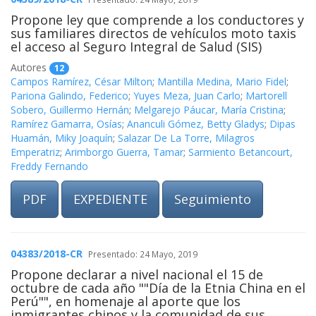
Propone ley que comprende a los conductores y
sus familiares directos de vehículos moto taxis
el acceso al Seguro Integral de Salud (SIS)
Autores
12
Campos Ramírez, César Milton
;
Mantilla Medina, Mario Fidel
;
Pariona Galindo, Federico
;
Yuyes Meza, Juan Carlo
;
Martorell
Sobero, Guillermo Hernán
;
Melgarejo Páucar, María Cristina
;
Ramírez Gamarra, Osías
;
Ananculi Gómez, Betty Gladys
;
Dipas
Huamán, Miky Joaquín
;
Salazar De La Torre, Milagros
Emperatriz
;
Arimborgo Guerra, Tamar
;
Sarmiento Betancourt,
Freddy Fernando
PDF
EXPEDIENTE
Seguimiento
04383/2018-CR
Presentado: 24 Mayo, 2019
Propone declarar a nivel nacional el 15 de
octubre de cada año ""Día de la Etnia China en el
Perú"", en homenaje al aporte que los
inmigrantes chinos y la comunidad de sus