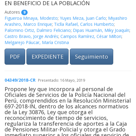
EN BENEFICIO DE LA POBLACIÓN
Autores
9
Figueroa Minaya, Modesto
;
Yuyes Meza, Juan Carlo
;
Miyashiro
Arashiro, Marco Enrique
;
Ticlla Rafael, Carlos Humberto
;
Palomino Ortiz, Dalmiro Feliciano
;
Dipas Huamán, Miky Joaquín
;
Castro Bravo, Jorge Andrés
;
Campos Ramírez, César Milton
;
Melgarejo Páucar, María Cristina
PDF
EXPEDIENTE
Seguimiento
04349/2018-CR
Presentado: 16 Mayo, 2019
Propone ley que incorpora al personal de
Oficiales de Servicios de la Policía Nacional del
Perú, comprendidos en la Resolución Ministerial
697-2018-IN, dentro de los alcances normativos
de la Ley 30876, Ley que otorga el
reconocimiento de tiempo de servicios,
regulariza la transferencia de aportes a la Caja
de Pensiones Militar-Policial y otorga el Grado
inmediato superior a los oficiales de servicio de