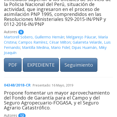
la Policia Nacional del Perú, situación de
actividad, que ingresaron en el proceso de
asimilación PNP 1995, comprendidos en las
Resoluciones Ministeriales 929-2015-IN/PNP y
0112-2016-IN/PNP
Autores
6
Martorell Sobero, Guillermo Hernán
;
Melgarejo Páucar, María
Cristina
;
Campos Ramírez, César Milton
;
Galarreta Velarde, Luis
Fernando
;
Mantilla Medina, Mario Fidel
;
Dipas Huamán, Miky
Joaquín
PDF
EXPEDIENTE
Seguimiento
04348/2018-CR
Presentado: 16 Mayo, 2019
Propone fomentar un mayor aprovechamiento
del Fondo de Garantía para el Campo y del
Seguro Agropecuario-FOGASA, y el Seguro
Agrario Catastrófico.
Autores
12