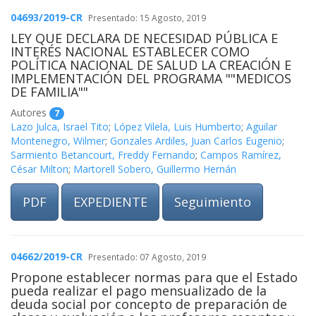
04693/2019-CR
Presentado: 15 Agosto, 2019
LEY QUE DECLARA DE NECESIDAD PÚBLICA E
INTERÉS NACIONAL ESTABLECER COMO
POLÍTICA NACIONAL DE SALUD LA CREACIÓN E
IMPLEMENTACIÓN DEL PROGRAMA ""MEDICOS
DE FAMILIA""
Autores
7
Lazo Julca, Israel Tito
;
López Vilela, Luis Humberto
;
Aguilar
Montenegro, Wilmer
;
Gonzales Ardiles, Juan Carlos Eugenio
;
Sarmiento Betancourt, Freddy Fernando
;
Campos Ramírez,
César Milton
;
Martorell Sobero, Guillermo Hernán
PDF
EXPEDIENTE
Seguimiento
04662/2019-CR
Presentado: 07 Agosto, 2019
Propone establecer normas para que el Estado
pueda realizar el pago mensualizado de la
deuda social por concepto de preparación de