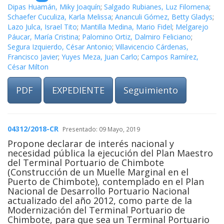
Dipas Huamán, Miky Joaquín
;
Salgado Rubianes, Luz Filomena
;
Schaefer Cuculiza, Karla Melissa
;
Ananculi Gómez, Betty Gladys
;
Lazo Julca, Israel Tito
;
Mantilla Medina, Mario Fidel
;
Melgarejo
Páucar, María Cristina
;
Palomino Ortiz, Dalmiro Feliciano
;
Segura Izquierdo, César Antonio
;
Villavicencio Cárdenas,
Francisco Javier
;
Yuyes Meza, Juan Carlo
;
Campos Ramírez,
César Milton
PDF
EXPEDIENTE
Seguimiento
04312/2018-CR
Presentado: 09 Mayo, 2019
Propone declarar de interés nacional y
necesidad pública la ejecución del Plan Maestro
del Terminal Portuario de Chimbote
(Construcción de un Muelle Marginal en el
Puerto de Chimbote), contemplado en el Plan
Nacional de Desarrollo Portuario Nacional
actualizado del año 2012, como parte de la
Modernización del Terminal Portuario de
Chimbote, para que sea un Terminal Portuario