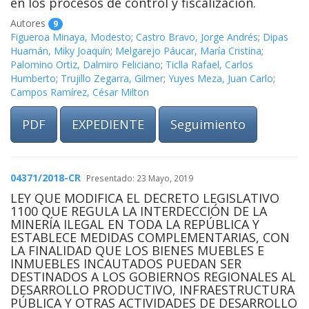
en los procesos de control y fiscalización.
Autores
9
Figueroa Minaya, Modesto
;
Castro Bravo, Jorge Andrés
;
Dipas
Huamán, Miky Joaquín
;
Melgarejo Páucar, María Cristina
;
Palomino Ortiz, Dalmiro Feliciano
;
Ticlla Rafael, Carlos
Humberto
;
Trujillo Zegarra, Gilmer
;
Yuyes Meza, Juan Carlo
;
Campos Ramírez, César Milton
PDF
EXPEDIENTE
Seguimiento
04371/2018-CR
Presentado: 23 Mayo, 2019
LEY QUE MODIFICA EL DECRETO LEGISLATIVO
1100 QUE REGULA LA INTERDECCIÓN DE LA
MINERÍA ILEGAL EN TODA LA REPÚBLICA Y
ESTABLECE MEDIDAS COMPLEMENTARIAS, CON
LA FINALIDAD QUE LOS BIENES MUEBLES E
INMUEBLES INCAUTADOS PUEDAN SER
DESTINADOS A LOS GOBIERNOS REGIONALES AL
DESARROLLO PRODUCTIVO, INFRAESTRUCTURA
PÚBLICA Y OTRAS ACTIVIDADES DE DESARROLLO