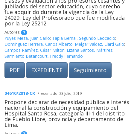
clases y evaluación a los profesores cesantes y
jubilados del sector educación, cuyo derecho
fue adquirido durante la vigencia de la Ley
24029, Ley del Profesorado que fue modificada
por la Ley 25212
Autores
7
Yuyes Meza, Juan Carlo
;
Tapia Bernal, Segundo Leocadio
;
Domínguez Herrera, Carlos Alberto
;
Melgar Valdez, Elard Galo
;
Campos Ramírez, César Milton
;
Lizana Santos, Mártires
;
Sarmiento Betancourt, Freddy Fernando
PDF
EXPEDIENTE
Seguimiento
04610/2018-CR
Presentado: 23 Julio, 2019
Propone declarar de necesidad pública e interés
nacional la construcción y equipamiento del
Hospital Santa Rosa, categoría III-1 del distrito
de Pueblo Libre, provincia y departamento de
Lima.
Autores
7