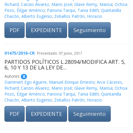
Richard
;
Canzio Álvarez, Mario José
;
Glave Remy, Marisa
;
Ochoa
Pezo, Édgar Américo
;
Pariona Tarqui, Tania Edith
;
Quintanilla
Chacón, Alberto Eugenio
;
Zeballos Patrón, Horacio
PDF
EXPEDIENTE
Seguimiento
01475/2016-CR
Presentado: 07 Junio, 2017
PARTIDOS POLÍTICOS L.28094/MODIFICA ART. 5,
6, 10 Y 13 DE LA LEY DE...
Autores
8
Dammert Ego Aguirre, Manuel Enrique Ernesto
;
Arce Cáceres,
Richard
;
Canzio Álvarez, Mario José
;
Glave Remy, Marisa
;
Ochoa
Pezo, Édgar Américo
;
Pariona Tarqui, Tania Edith
;
Quintanilla
Chacón, Alberto Eugenio
;
Zeballos Patrón, Horacio
PDF
EXPEDIENTE
Seguimiento