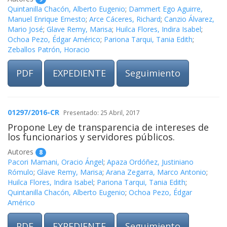
Quintanilla Chacón, Alberto Eugenio
;
Dammert Ego Aguirre,
Manuel Enrique Ernesto
;
Arce Cáceres, Richard
;
Canzio Álvarez,
Mario José
;
Glave Remy, Marisa
;
Huilca Flores, Indira Isabel
;
Ochoa Pezo, Édgar Américo
;
Pariona Tarqui, Tania Edith
;
Zeballos Patrón, Horacio
PDF
EXPEDIENTE
Seguimiento
01297/2016-CR
Presentado: 25 Abril, 2017
Propone Ley de transparencia de intereses de
los funcionarios y servidores públicos.
Autores
8
Pacori Mamani, Oracio Ángel
;
Apaza Ordóñez, Justiniano
Rómulo
;
Glave Remy, Marisa
;
Arana Zegarra, Marco Antonio
;
Huilca Flores, Indira Isabel
;
Pariona Tarqui, Tania Edith
;
Quintanilla Chacón, Alberto Eugenio
;
Ochoa Pezo, Édgar
Américo
PDF
EXPEDIENTE
Seguimiento