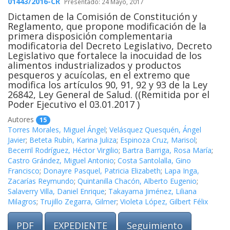
01443/2016-CR
Presentado: 24 Mayo, 2017
Dictamen de la Comisión de Constitución y
Reglamento, que propone modificación de la
primera disposición complementaria
modificatoria del Decreto Legislativo, Decreto
Legislativo que fortalece la inocuidad de los
alimentos industrializados y productos
pesqueros y acuícolas, en el extremo que
modifica los artículos 90, 91, 92 y 93 de la Ley
26842, Ley General de Salud. ((Remitida por el
Poder Ejecutivo el 03.01.2017 )
Autores
15
Torres Morales, Miguel Ángel
;
Velásquez Quesquén, Ángel
Javier
;
Beteta Rubín, Karina Juliza
;
Espinoza Cruz, Marisol
;
Becerril Rodríguez, Héctor Virgilio
;
Bartra Barriga, Rosa María
;
Castro Grández, Miguel Antonio
;
Costa Santolalla, Gino
Francisco
;
Donayre Pasquel, Patricia Elizabeth
;
Lapa Inga,
Zacarías Reymundo
;
Quintanilla Chacón, Alberto Eugenio
;
Salaverry Villa, Daniel Enrique
;
Takayama Jiménez, Liliana
Milagros
;
Trujillo Zegarra, Gilmer
;
Violeta López, Gilbert Félix
PDF
EXPEDIENTE
Seguimiento