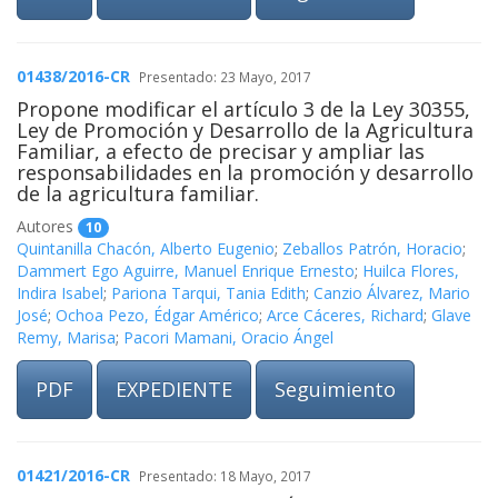
01438/2016-CR
Presentado: 23 Mayo, 2017
Propone modificar el artículo 3 de la Ley 30355,
Ley de Promoción y Desarrollo de la Agricultura
Familiar, a efecto de precisar y ampliar las
responsabilidades en la promoción y desarrollo
de la agricultura familiar.
Autores
10
Quintanilla Chacón, Alberto Eugenio
;
Zeballos Patrón, Horacio
;
Dammert Ego Aguirre, Manuel Enrique Ernesto
;
Huilca Flores,
Indira Isabel
;
Pariona Tarqui, Tania Edith
;
Canzio Álvarez, Mario
José
;
Ochoa Pezo, Édgar Américo
;
Arce Cáceres, Richard
;
Glave
Remy, Marisa
;
Pacori Mamani, Oracio Ángel
PDF
EXPEDIENTE
Seguimiento
01421/2016-CR
Presentado: 18 Mayo, 2017