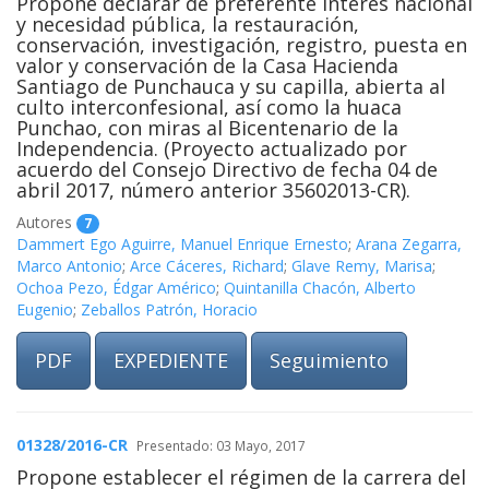
Propone declarar de preferente interés nacional
y necesidad pública, la restauración,
conservación, investigación, registro, puesta en
valor y conservación de la Casa Hacienda
Santiago de Punchauca y su capilla, abierta al
culto interconfesional, así como la huaca
Punchao, con miras al Bicentenario de la
Independencia. (Proyecto actualizado por
acuerdo del Consejo Directivo de fecha 04 de
abril 2017, número anterior 35602013-CR).
Autores
7
Dammert Ego Aguirre, Manuel Enrique Ernesto
;
Arana Zegarra,
Marco Antonio
;
Arce Cáceres, Richard
;
Glave Remy, Marisa
;
Ochoa Pezo, Édgar Américo
;
Quintanilla Chacón, Alberto
Eugenio
;
Zeballos Patrón, Horacio
PDF
EXPEDIENTE
Seguimiento
01328/2016-CR
Presentado: 03 Mayo, 2017
Propone establecer el régimen de la carrera del