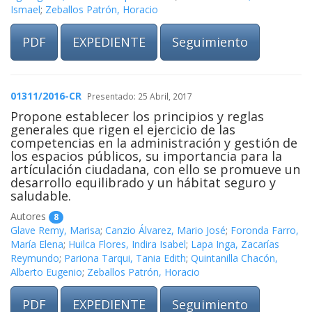
Ismael
;
Zeballos Patrón, Horacio
PDF
EXPEDIENTE
Seguimiento
01311/2016-CR
Presentado: 25 Abril, 2017
Propone establecer los principios y reglas
generales que rigen el ejercicio de las
competencias en la administración y gestión de
los espacios públicos, su importancia para la
artículación ciudadana, con ello se promueve un
desarrollo equilibrado y un hábitat seguro y
saludable.
Autores
8
Glave Remy, Marisa
;
Canzio Álvarez, Mario José
;
Foronda Farro,
María Elena
;
Huilca Flores, Indira Isabel
;
Lapa Inga, Zacarías
Reymundo
;
Pariona Tarqui, Tania Edith
;
Quintanilla Chacón,
Alberto Eugenio
;
Zeballos Patrón, Horacio
PDF
EXPEDIENTE
Seguimiento