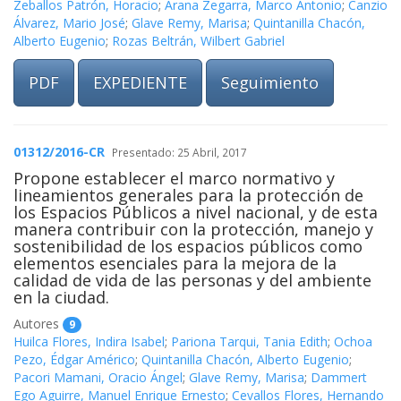
Zeballos Patrón, Horacio
;
Arana Zegarra, Marco Antonio
;
Canzio
Álvarez, Mario José
;
Glave Remy, Marisa
;
Quintanilla Chacón,
Alberto Eugenio
;
Rozas Beltrán, Wilbert Gabriel
PDF
EXPEDIENTE
Seguimiento
01312/2016-CR
Presentado: 25 Abril, 2017
Propone establecer el marco normativo y
lineamientos generales para la protección de
los Espacios Públicos a nivel nacional, y de esta
manera contribuir con la protección, manejo y
sostenibilidad de los espacios públicos como
elementos esenciales para la mejora de la
calidad de vida de las personas y del ambiente
en la ciudad.
Autores
9
Huilca Flores, Indira Isabel
;
Pariona Tarqui, Tania Edith
;
Ochoa
Pezo, Édgar Américo
;
Quintanilla Chacón, Alberto Eugenio
;
Pacori Mamani, Oracio Ángel
;
Glave Remy, Marisa
;
Dammert
Ego Aguirre, Manuel Enrique Ernesto
;
Cevallos Flores, Hernando