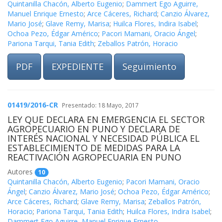
Quintanilla Chacón, Alberto Eugenio
;
Dammert Ego Aguirre,
Manuel Enrique Ernesto
;
Arce Cáceres, Richard
;
Canzio Álvarez,
Mario José
;
Glave Remy, Marisa
;
Huilca Flores, Indira Isabel
;
Ochoa Pezo, Édgar Américo
;
Pacori Mamani, Oracio Ángel
;
Pariona Tarqui, Tania Edith
;
Zeballos Patrón, Horacio
PDF
EXPEDIENTE
Seguimiento
01419/2016-CR
Presentado: 18 Mayo, 2017
LEY QUE DECLARA EN EMERGENCIA EL SECTOR
AGROPECUARIO EN PUNO Y DECLARA DE
INTERÉS NACIONAL Y NECESIDAD PÚBLICA EL
ESTABLECIMIENTO DE MEDIDAS PARA LA
REACTIVACIÓN AGROPECUARIA EN PUNO
Autores
10
Quintanilla Chacón, Alberto Eugenio
;
Pacori Mamani, Oracio
Ángel
;
Canzio Álvarez, Mario José
;
Ochoa Pezo, Édgar Américo
;
Arce Cáceres, Richard
;
Glave Remy, Marisa
;
Zeballos Patrón,
Horacio
;
Pariona Tarqui, Tania Edith
;
Huilca Flores, Indira Isabel
;
Dammert Ego Aguirre, Manuel Enrique Ernesto