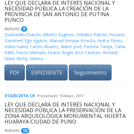
LEY QUE DECLARA DE INTERÉS NACIONAL Y
NECESIDAD PÚBLICA LA CREACIÓN DE LA
PROVINCIA DE SAN ANTONIO DE PUTINA
PUNCO
Autores
9
Quintanilla Chacón, Alberto Eugenio
;
Zeballos Patrón, Horacio
;
Dammert Ego Aguirre, Manuel Enrique Ernesto
;
Huilca Flores,
Indira Isabel
;
Canzio Álvarez, Mario José
;
Pariona Tarqui, Tania
Edith
;
Pacori Mamani, Oracio Ángel
;
Arce Cáceres, Richard
;
Glave Remy, Marisa
PDF
EXPEDIENTE
Seguimiento
01420/2016-CR
Presentado: 18 Mayo, 2017
LEY QUE DECLARA DE INTERÉS NACIONAL Y
NECESIDAD PÚBLICA LA PRESERVACIÓN DE LA
ZONA ARQUEOLÓGICA MONUMENTAL HUERTA
HUARAYA-CIUDAD DE PUNO
Autores
10