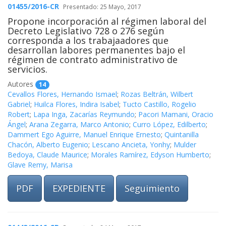
01455/2016-CR
Presentado: 25 Mayo, 2017
Propone incorporación al régimen laboral del
Decreto Legislativo 728 o 276 según
corresponda a los trabajaadores que
desarrollan labores permanentes bajo el
régimen de contrato administrativo de
servicios.
Autores
14
Cevallos Flores, Hernando Ismael
;
Rozas Beltrán, Wilbert
Gabriel
;
Huilca Flores, Indira Isabel
;
Tucto Castillo, Rogelio
Robert
;
Lapa Inga, Zacarías Reymundo
;
Pacori Mamani, Oracio
Ángel
;
Arana Zegarra, Marco Antonio
;
Curro López, Edilberto
;
Dammert Ego Aguirre, Manuel Enrique Ernesto
;
Quintanilla
Chacón, Alberto Eugenio
;
Lescano Ancieta, Yonhy
;
Mulder
Bedoya, Claude Maurice
;
Morales Ramírez, Edyson Humberto
;
Glave Remy, Marisa
PDF
EXPEDIENTE
Seguimiento