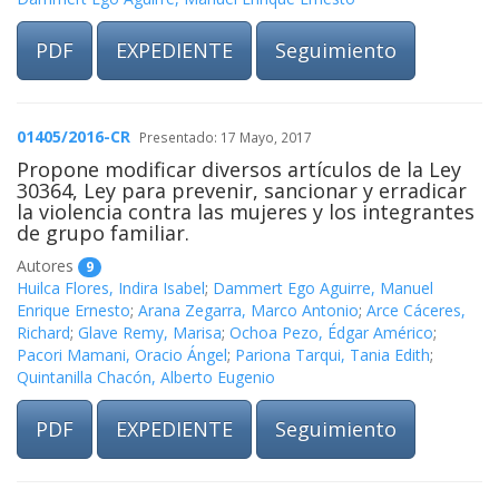
PDF
EXPEDIENTE
Seguimiento
01405/2016-CR
Presentado: 17 Mayo, 2017
Propone modificar diversos artículos de la Ley
30364, Ley para prevenir, sancionar y erradicar
la violencia contra las mujeres y los integrantes
de grupo familiar.
Autores
9
Huilca Flores, Indira Isabel
;
Dammert Ego Aguirre, Manuel
Enrique Ernesto
;
Arana Zegarra, Marco Antonio
;
Arce Cáceres,
Richard
;
Glave Remy, Marisa
;
Ochoa Pezo, Édgar Américo
;
Pacori Mamani, Oracio Ángel
;
Pariona Tarqui, Tania Edith
;
Quintanilla Chacón, Alberto Eugenio
PDF
EXPEDIENTE
Seguimiento