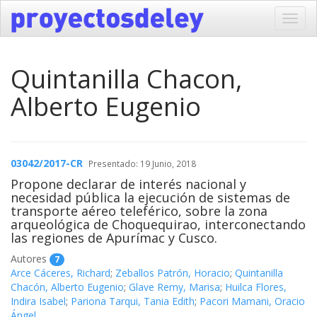
Toggl
navig
Quintanilla Chacon,
Alberto Eugenio
03042/2017-CR
Presentado: 19 Junio, 2018
Propone declarar de interés nacional y
necesidad pública la ejecución de sistemas de
transporte aéreo teleférico, sobre la zona
arqueológica de Choquequirao, interconectando
las regiones de Apurímac y Cusco.
Autores
7
Arce Cáceres, Richard
;
Zeballos Patrón, Horacio
;
Quintanilla
Chacón, Alberto Eugenio
;
Glave Remy, Marisa
;
Huilca Flores,
Indira Isabel
;
Pariona Tarqui, Tania Edith
;
Pacori Mamani, Oracio
Ángel