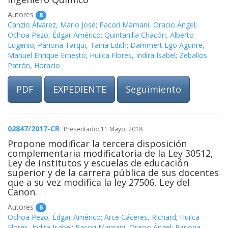
Autores
8
Canzio Álvarez, Mario José
;
Pacori Mamani, Oracio Ángel
;
Ochoa Pezo, Édgar Américo
;
Quintanilla Chacón, Alberto
Eugenio
;
Pariona Tarqui, Tania Edith
;
Dammert Ego Aguirre,
Manuel Enrique Ernesto
;
Huilca Flores, Indira Isabel
;
Zeballos
Patrón, Horacio
PDF
EXPEDIENTE
Seguimiento
02847/2017-CR
Presentado: 11 Mayo, 2018
Propone modificar la tercera disposición
complementaria modificatoria de la Ley 30512,
Ley de institutos y escuelas de educación
superior y de la carrera pública de sus docentes
que a su vez modifica la ley 27506, Ley del
Canon.
Autores
6
Ochoa Pezo, Édgar Américo
;
Arce Cáceres, Richard
;
Huilca
Flores, Indira Isabel
;
Pacori Mamani, Oracio Ángel
;
Pariona