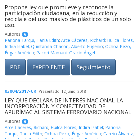
Propone ley que promueve y reconoce la
participación ciudadana, en la reducción y
reciclaje del uso masivo de plásticos de un solo
uso.
Autores
6
Pariona Tarqui, Tania Edith
;
Arce Cáceres, Richard
;
Huilca Flores,
Indira Isabel
;
Quintanilla Chacón, Alberto Eugenio
;
Ochoa Pezo,
Édgar Américo
;
Pacori Mamani, Oracio Ángel
PDF
EXPEDIENTE
Seguimiento
03004/2017-CR
Presentado: 12 Junio, 2018
LEY QUE DECLARA DE INTERÉS NACIONAL LA
INCORPORACIÓN Y CONECTIVIDAD DE
APURÍMAC AL SISTEMA FERROVIARIO NACIONAL
Autores
6
Arce Cáceres, Richard
;
Huilca Flores, Indira Isabel
;
Pariona
Tarqui, Tania Edith
;
Ochoa Pezo, Édgar Américo
;
Canzio Álvarez,