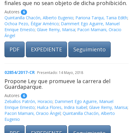
finales que no sean objeto de dicha prohibición.
Autores
6
Quintanilla Chacón, Alberto Eugenio
;
Pariona Tarqui, Tania Edith
;
Ochoa Pezo, Édgar Américo
;
Dammert Ego Aguirre, Manuel
Enrique Ernesto
;
Glave Remy, Marisa
;
Pacori Mamani, Oracio
Ángel
PDF
EXPEDIENTE
Seguimiento
02854/2017-CR
Presentado: 14 Mayo, 2018
Propone Ley que promueve la carrera del
Guardaparque.
Autores
6
Zeballos Patrón, Horacio
;
Dammert Ego Aguirre, Manuel
Enrique Ernesto
;
Huilca Flores, Indira Isabel
;
Glave Remy, Marisa
;
Pacori Mamani, Oracio Ángel
;
Quintanilla Chacón, Alberto
Eugenio