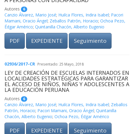
A PERSONAS CON DISCAPACIDAD
Autores
6
Canzio Álvarez, Mario José
;
Huilca Flores, Indira Isabel
;
Pacori
Mamani, Oracio Ángel
;
Zeballos Patrón, Horacio
;
Ochoa Pezo,
Édgar Américo
;
Quintanilla Chacón, Alberto Eugenio
PDF
EXPEDIENTE
Seguimiento
02936/2017-CR
Presentado: 25 Mayo, 2018
LEY DE CREACIÓN DE ESCUELAS INTERNADOS EN
LOCALIDADES ESTRATÉGICAS PARA GARANTIZAR
EL ACCESO DE NIÑOS, NIÑAS Y ADOLESCENTES A
LA EDUCACIÓN PERUANA
Autores
6
Canzio Álvarez, Mario José
;
Huilca Flores, Indira Isabel
;
Zeballos
Patrón, Horacio
;
Pacori Mamani, Oracio Ángel
;
Quintanilla
Chacón, Alberto Eugenio
;
Ochoa Pezo, Édgar Américo
PDF
EXPEDIENTE
Seguimiento