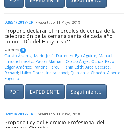
PDF
EXPEDIENTE
Seguimiento
02851/2017-CR
Presentado: 11 Mayo, 2018
Propone declarar el miércoles de ceniza de la
celebración de la semana santa de cada año
como ""Día del Huaylarsh""
Autores
8
Canzio Álvarez, Mario José
;
Dammert Ego Aguirre, Manuel
Enrique Ernesto
;
Pacori Mamani, Oracio Ángel
;
Ochoa Pezo,
Édgar Américo
;
Pariona Tarqui, Tania Edith
;
Arce Cáceres,
Richard
;
Huilca Flores, Indira Isabel
;
Quintanilla Chacón, Alberto
Eugenio
PDF
EXPEDIENTE
Seguimiento
02850/2017-CR
Presentado: 11 Mayo, 2018
Propone Ley del Ejercicio Profesional del
Ingeniero Químico