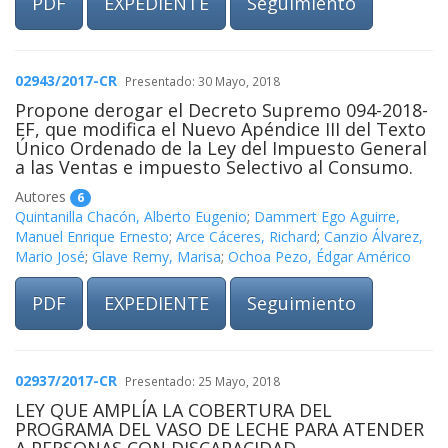
PDF
EXPEDIENTE
Seguimiento
02943/2017-CR
Presentado: 30 Mayo, 2018
Propone derogar el Decreto Supremo 094-2018-
EF, que modifica el Nuevo Apéndice III del Texto
Único Ordenado de la Ley del Impuesto General
a las Ventas e impuesto Selectivo al Consumo.
Autores
6
Quintanilla Chacón, Alberto Eugenio
;
Dammert Ego Aguirre,
Manuel Enrique Ernesto
;
Arce Cáceres, Richard
;
Canzio Álvarez,
Mario José
;
Glave Remy, Marisa
;
Ochoa Pezo, Édgar Américo
PDF
EXPEDIENTE
Seguimiento
02937/2017-CR
Presentado: 25 Mayo, 2018
LEY QUE AMPLÍA LA COBERTURA DEL
PROGRAMA DEL VASO DE LECHE PARA ATENDER