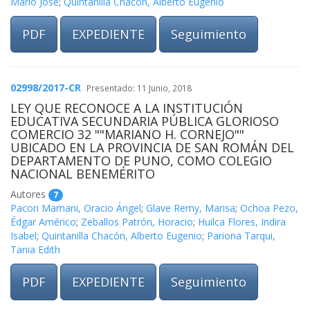
Mario José
;
Quintanilla Chacón, Alberto Eugenio
PDF
EXPEDIENTE
Seguimiento
02998/2017-CR
Presentado: 11 Junio, 2018
LEY QUE RECONOCE A LA INSTITUCIÓN
EDUCATIVA SECUNDARIA PÚBLICA GLORIOSO
COMERCIO 32 ""MARIANO H. CORNEJO""
UBICADO EN LA PROVINCIA DE SAN ROMÁN DEL
DEPARTAMENTO DE PUNO, COMO COLEGIO
NACIONAL BENEMÉRITO
Autores
7
Pacori Mamani, Oracio Ángel
;
Glave Remy, Marisa
;
Ochoa Pezo,
Édgar Américo
;
Zeballos Patrón, Horacio
;
Huilca Flores, Indira
Isabel
;
Quintanilla Chacón, Alberto Eugenio
;
Pariona Tarqui,
Tania Edith
PDF
EXPEDIENTE
Seguimiento