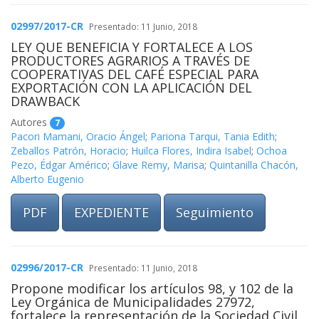
02997/2017-CR
Presentado: 11 Junio, 2018
LEY QUE BENEFICIA Y FORTALECE A LOS
PRODUCTORES AGRARIOS A TRAVÉS DE
COOPERATIVAS DEL CAFÉ ESPECIAL PARA
EXPORTACIÓN CON LA APLICACIÓN DEL
DRAWBACK
Autores
7
Pacori Mamani, Oracio Ángel
;
Pariona Tarqui, Tania Edith
;
Zeballos Patrón, Horacio
;
Huilca Flores, Indira Isabel
;
Ochoa
Pezo, Édgar Américo
;
Glave Remy, Marisa
;
Quintanilla Chacón,
Alberto Eugenio
PDF
EXPEDIENTE
Seguimiento
02996/2017-CR
Presentado: 11 Junio, 2018
Propone modificar los artículos 98, y 102 de la
Ley Orgánica de Municipalidades 27972,
fortalece la representación de la Sociedad Civil