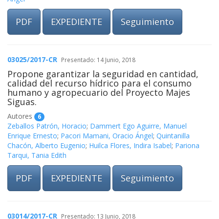
PDF
EXPEDIENTE
Seguimiento
03025/2017-CR
Presentado: 14 Junio, 2018
Propone garantizar la seguridad en cantidad,
calidad del recurso hídrico para el consumo
humano y agropecuario del Proyecto Majes
Siguas.
Autores
6
Zeballos Patrón, Horacio
;
Dammert Ego Aguirre, Manuel
Enrique Ernesto
;
Pacori Mamani, Oracio Ángel
;
Quintanilla
Chacón, Alberto Eugenio
;
Huilca Flores, Indira Isabel
;
Pariona
Tarqui, Tania Edith
PDF
EXPEDIENTE
Seguimiento
03014/2017-CR
Presentado: 13 Junio, 2018