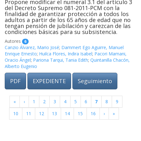
Propone modificar el numeral 3.1 del artículo 3
del Decreto Supremo 081-2011-PCM con la
finalidad de garantizar protección a todos los
adultos a partir de los 65 años de edad que no
tengan pensión de jubilación y carezcan de las
condiciones básicas para su subsistencia.
Autores
6
Canzio Álvarez, Mario José
;
Dammert Ego Aguirre, Manuel
Enrique Ernesto
;
Huilca Flores, Indira Isabel
;
Pacori Mamani,
Oracio Ángel
;
Pariona Tarqui, Tania Edith
;
Quintanilla Chacón,
Alberto Eugenio
PDF
EXPEDIENTE
Seguimiento
«
‹
1
2
3
4
5
6
7
8
9
10
11
12
13
14
15
16
›
»