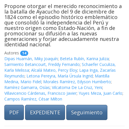
Propone otorgar el merecido reconocimiento a
la batalla de Ayacucho del 9 de diciembre de
1824 como el episodio histórico emblemático
que consolidó la independencia del Perú y
nuestro origen como Estado-Nación, a fin de
promocionar su difusión a las nuevas
generaciones y forjar adecuadamente nuestra
identidad nacional.
Autores
14
Dipas Huamán, Miky Joaquín
;
Beteta Rubín, Karina Juliza
;
Sarmiento Betancourt, Freddy Fernando
;
Schaefer Cuculiza,
Karla Melissa
;
Alcalá Mateo, Percy Eloy
;
Lapa Inga, Zacarías
Reymundo
;
Letona Pereyra, María Úrsula Ingrid
;
Mantilla
Medina, Mario Fidel
;
Morales Ramírez, Edyson Humberto
;
Ramírez Gamarra, Osías
;
Vilcatoma De La Cruz, Yeni
;
Villavicencio Cárdenas, Francisco Javier
;
Yuyes Meza, Juan Carlo
;
Campos Ramírez, César Milton
PDF
EXPEDIENTE
Seguimiento