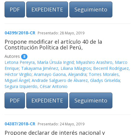
PDF
EXPEDIENTE
Seguimiento
04399/2018-CR
Presentado: 28 Mayo, 2019
Propone modificar el artículo 40 de la
Constitución Política del Perú,
Autores
8
Letona Pereyra, María Úrsula Ingrid
;
Miyashiro Arashiro, Marco
Enrique
;
Takayama Jiménez, Liliana Milagros
;
Becerril Rodríguez,
Héctor Virgilio
;
Aramayo Gaona, Alejandra
;
Torres Morales,
Miguel Ángel
;
Andrade Salguero de Álvarez, Gladys Griselda
;
Segura Izquierdo, César Antonio
PDF
EXPEDIENTE
Seguimiento
04387/2018-CR
Presentado: 24 Mayo, 2019
Propone declarar de interés nacional y