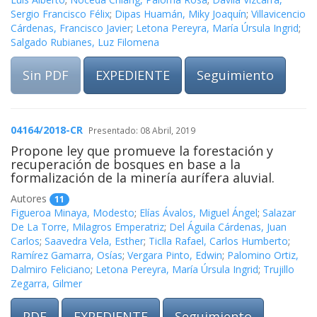
Sergio Francisco Félix
;
Dipas Huamán, Miky Joaquín
;
Villavicencio
Cárdenas, Francisco Javier
;
Letona Pereyra, María Úrsula Ingrid
;
Salgado Rubianes, Luz Filomena
Sin PDF
EXPEDIENTE
Seguimiento
04164/2018-CR
Presentado: 08 Abril, 2019
Propone ley que promueve la forestación y
recuperación de bosques en base a la
formalización de la minería aurífera aluvial.
Autores
11
Figueroa Minaya, Modesto
;
Elías Ávalos, Miguel Ángel
;
Salazar
De La Torre, Milagros Emperatriz
;
Del Águila Cárdenas, Juan
Carlos
;
Saavedra Vela, Esther
;
Ticlla Rafael, Carlos Humberto
;
Ramírez Gamarra, Osías
;
Vergara Pinto, Edwin
;
Palomino Ortiz,
Dalmiro Feliciano
;
Letona Pereyra, María Úrsula Ingrid
;
Trujillo
Zegarra, Gilmer
PDF
EXPEDIENTE
Seguimiento