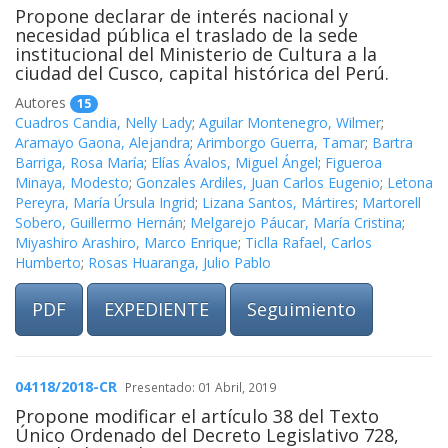
Propone declarar de interés nacional y
necesidad pública el traslado de la sede
institucional del Ministerio de Cultura a la
ciudad del Cusco, capital histórica del Perú.
Autores
15
Cuadros Candia, Nelly Lady
;
Aguilar Montenegro, Wilmer
;
Aramayo Gaona, Alejandra
;
Arimborgo Guerra, Tamar
;
Bartra
Barriga, Rosa María
;
Elías Ávalos, Miguel Ángel
;
Figueroa
Minaya, Modesto
;
Gonzales Ardiles, Juan Carlos Eugenio
;
Letona
Pereyra, María Úrsula Ingrid
;
Lizana Santos, Mártires
;
Martorell
Sobero, Guillermo Hernán
;
Melgarejo Páucar, María Cristina
;
Miyashiro Arashiro, Marco Enrique
;
Ticlla Rafael, Carlos
Humberto
;
Rosas Huaranga, Julio Pablo
PDF
EXPEDIENTE
Seguimiento
04118/2018-CR
Presentado: 01 Abril, 2019
Propone modificar el artículo 38 del Texto
Único Ordenado del Decreto Legislativo 728,