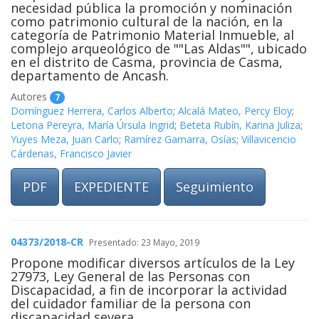
necesidad pública la promoción y nominación
como patrimonio cultural de la nación, en la
categoría de Patrimonio Material Inmueble, al
complejo arqueológico de ""Las Aldas"", ubicado
en el distrito de Casma, provincia de Casma,
departamento de Ancash.
Autores
7
Domínguez Herrera, Carlos Alberto
;
Alcalá Mateo, Percy Eloy
;
Letona Pereyra, María Úrsula Ingrid
;
Beteta Rubín, Karina Juliza
;
Yuyes Meza, Juan Carlo
;
Ramírez Gamarra, Osías
;
Villavicencio
Cárdenas, Francisco Javier
PDF
EXPEDIENTE
Seguimiento
04373/2018-CR
Presentado: 23 Mayo, 2019
Propone modificar diversos artículos de la Ley
27973, Ley General de las Personas con
Discapacidad, a fin de incorporar la actividad
del cuidador familiar de la persona con
discapacidad severa.