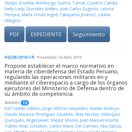
Gladys Griselda
;
Arimborgo Guerra, Tamar
;
Cuadros Candia,
Nelly Lady
;
Gonzales Ardiles, Juan Carlos Eugenio
;
Letona
Pereyra, María Úrsula Ingrid
;
Takayama Jiménez, Liliana
Milagros
PDF
EXPEDIENTE
Seguimiento
04228/2018-CR
Presentado: 16 Abril, 2019
Propone establecer el marco normativo en
materia de ciberdefensa del Estado Peruano,
regulando las operaciones militares en y
mediante el ciberespacio a cargo de los órganos
ejecutores del Ministerio de Defensa dentro de
su ámbito de competencia.
Autores
13
Del Castillo Gálvez, Jorge Alfonso Alejandro
;
Mulder Bedoya,
Claude Maurice
;
Rodríguez Zavaleta, Elías Nicolás
;
Velásquez
Quesquén, Angel Javier
;
Sheput Moore, Juan Manuel Kosme
;
Tubino Arias Schreiber, Carlos Mario Del Carmen
;
Yika García,
Luis Alberto
;
Noceda Chiang, Paloma Rosa
;
Dávila Vizcarra,