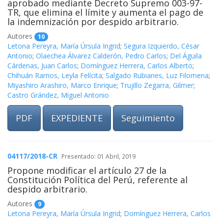
aprobado mediante Decreto Supremo 003-97-
TR, que elimina el límite y aumenta el pago de
la indemnización por despido arbitrario.
Autores
10
Letona Pereyra, María Úrsula Ingrid
;
Segura Izquierdo, César
Antonio
;
Olaechea Álvarez Calderón, Pedro Carlos
;
Del Águila
Cárdenas, Juan Carlos
;
Domínguez Herrera, Carlos Alberto
;
Chihuán Ramos, Leyla Felícita
;
Salgado Rubianes, Luz Filomena
;
Miyashiro Arashiro, Marco Enrique
;
Trujillo Zegarra, Gilmer
;
Castro Grández, Miguel Antonio
PDF
EXPEDIENTE
Seguimiento
04117/2018-CR
Presentado: 01 Abril, 2019
Propone modificar el artículo 27 de la
Constitución Política del Perú, referente al
despido arbitrario.
Autores
9
Letona Pereyra, María Úrsula Ingrid
;
Domínguez Herrera, Carlos