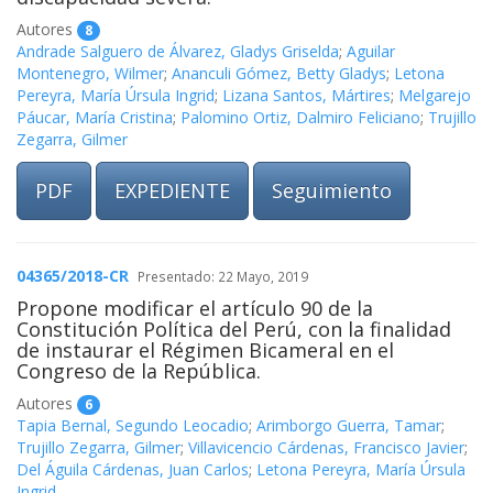
Autores
8
Andrade Salguero de Álvarez, Gladys Griselda
;
Aguilar
Montenegro, Wilmer
;
Ananculi Gómez, Betty Gladys
;
Letona
Pereyra, María Úrsula Ingrid
;
Lizana Santos, Mártires
;
Melgarejo
Páucar, María Cristina
;
Palomino Ortiz, Dalmiro Feliciano
;
Trujillo
Zegarra, Gilmer
PDF
EXPEDIENTE
Seguimiento
04365/2018-CR
Presentado: 22 Mayo, 2019
Propone modificar el artículo 90 de la
Constitución Política del Perú, con la finalidad
de instaurar el Régimen Bicameral en el
Congreso de la República.
Autores
6
Tapia Bernal, Segundo Leocadio
;
Arimborgo Guerra, Tamar
;
Trujillo Zegarra, Gilmer
;
Villavicencio Cárdenas, Francisco Javier
;
Del Águila Cárdenas, Juan Carlos
;
Letona Pereyra, María Úrsula
Ingrid