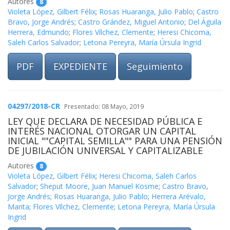
Autores
8
Violeta López, Gilbert Félix
;
Rosas Huaranga, Julio Pablo
;
Castro
Bravo, Jorge Andrés
;
Castro Grández, Miguel Antonio
;
Del Águila
Herrera, Edmundo
;
Flores Vílchez, Clemente
;
Heresi Chicoma,
Saleh Carlos Salvador
;
Letona Pereyra, María Úrsula Ingrid
PDF
EXPEDIENTE
Seguimiento
04297/2018-CR
Presentado: 08 Mayo, 2019
LEY QUE DECLARA DE NECESIDAD PÚBLICA E
INTERÉS NACIONAL OTORGAR UN CAPITAL
INICIAL ""CAPITAL SEMILLA"" PARA UNA PENSIÓN
DE JUBILACIÓN UNIVERSAL Y CAPITALIZABLE
Autores
8
Violeta López, Gilbert Félix
;
Heresi Chicoma, Saleh Carlos
Salvador
;
Sheput Moore, Juan Manuel Kosme
;
Castro Bravo,
Jorge Andrés
;
Rosas Huaranga, Julio Pablo
;
Herrera Arévalo,
Marita
;
Flores Vílchez, Clemente
;
Letona Pereyra, María Úrsula
Ingrid