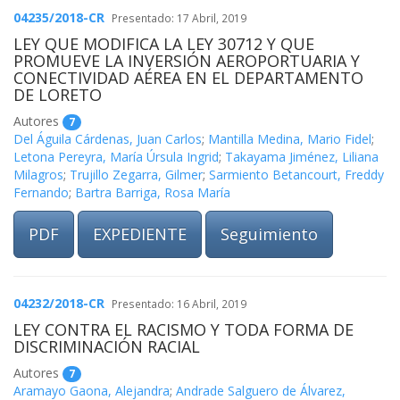
04235/2018-CR
Presentado: 17 Abril, 2019
LEY QUE MODIFICA LA LEY 30712 Y QUE
PROMUEVE LA INVERSIÓN AEROPORTUARIA Y
CONECTIVIDAD AÉREA EN EL DEPARTAMENTO
DE LORETO
Autores
7
Del Águila Cárdenas, Juan Carlos
;
Mantilla Medina, Mario Fidel
;
Letona Pereyra, María Úrsula Ingrid
;
Takayama Jiménez, Liliana
Milagros
;
Trujillo Zegarra, Gilmer
;
Sarmiento Betancourt, Freddy
Fernando
;
Bartra Barriga, Rosa María
PDF
EXPEDIENTE
Seguimiento
04232/2018-CR
Presentado: 16 Abril, 2019
LEY CONTRA EL RACISMO Y TODA FORMA DE
DISCRIMINACIÓN RACIAL
Autores
7
Aramayo Gaona, Alejandra
;
Andrade Salguero de Álvarez,