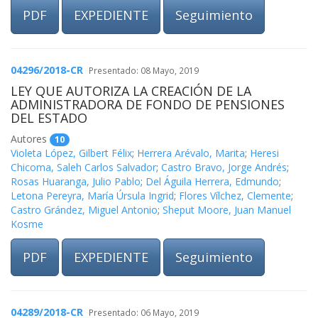
PDF
EXPEDIENTE
Seguimiento
04296/2018-CR
Presentado: 08 Mayo, 2019
LEY QUE AUTORIZA LA CREACIÓN DE LA
ADMINISTRADORA DE FONDO DE PENSIONES
DEL ESTADO
Autores
10
Violeta López, Gilbert Félix
;
Herrera Arévalo, Marita
;
Heresi
Chicoma, Saleh Carlos Salvador
;
Castro Bravo, Jorge Andrés
;
Rosas Huaranga, Julio Pablo
;
Del Águila Herrera, Edmundo
;
Letona Pereyra, María Úrsula Ingrid
;
Flores Vílchez, Clemente
;
Castro Grández, Miguel Antonio
;
Sheput Moore, Juan Manuel
Kosme
PDF
EXPEDIENTE
Seguimiento
04289/2018-CR
Presentado: 06 Mayo, 2019