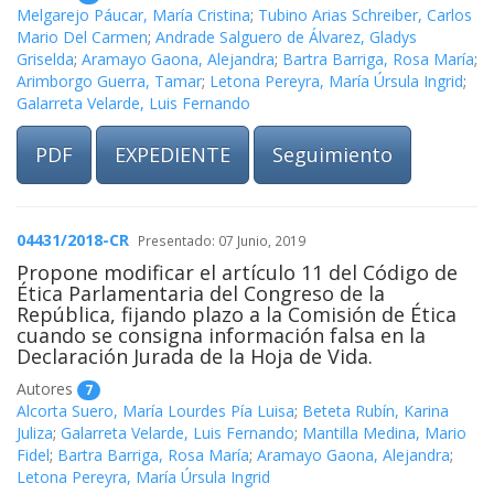
Melgarejo Páucar, María Cristina
;
Tubino Arias Schreiber, Carlos
Mario Del Carmen
;
Andrade Salguero de Álvarez, Gladys
Griselda
;
Aramayo Gaona, Alejandra
;
Bartra Barriga, Rosa María
;
Arimborgo Guerra, Tamar
;
Letona Pereyra, María Úrsula Ingrid
;
Galarreta Velarde, Luis Fernando
PDF
EXPEDIENTE
Seguimiento
04431/2018-CR
Presentado: 07 Junio, 2019
Propone modificar el artículo 11 del Código de
Ética Parlamentaria del Congreso de la
República, fijando plazo a la Comisión de Ética
cuando se consigna información falsa en la
Declaración Jurada de la Hoja de Vida.
Autores
7
Alcorta Suero, María Lourdes Pía Luisa
;
Beteta Rubín, Karina
Juliza
;
Galarreta Velarde, Luis Fernando
;
Mantilla Medina, Mario
Fidel
;
Bartra Barriga, Rosa María
;
Aramayo Gaona, Alejandra
;
Letona Pereyra, María Úrsula Ingrid