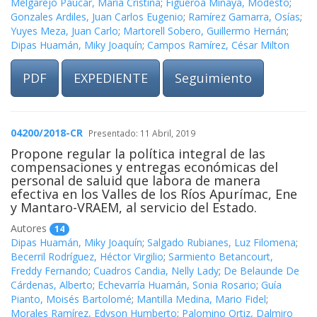
Melgarejo Páucar, María Cristina
;
Figueroa Minaya, Modesto
;
Gonzales Ardiles, Juan Carlos Eugenio
;
Ramírez Gamarra, Osías
;
Yuyes Meza, Juan Carlo
;
Martorell Sobero, Guillermo Hernán
;
Dipas Huamán, Miky Joaquín
;
Campos Ramírez, César Milton
PDF
EXPEDIENTE
Seguimiento
04200/2018-CR
Presentado: 11 Abril, 2019
Propone regular la política integral de las
compensaciones y entregas económicas del
personal de saluid que labora de manera
efectiva en los Valles de los Ríos Apurímac, Ene
y Mantaro-VRAEM, al servicio del Estado.
Autores
14
Dipas Huamán, Miky Joaquín
;
Salgado Rubianes, Luz Filomena
;
Becerril Rodríguez, Héctor Virgilio
;
Sarmiento Betancourt,
Freddy Fernando
;
Cuadros Candia, Nelly Lady
;
De Belaunde De
Cárdenas, Alberto
;
Echevarría Huamán, Sonia Rosario
;
Guía
Pianto, Moisés Bartolomé
;
Mantilla Medina, Mario Fidel
;
Morales Ramírez, Edyson Humberto
;
Palomino Ortiz, Dalmiro