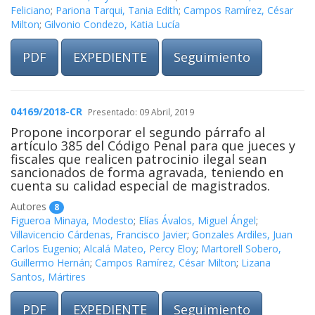
Feliciano
;
Pariona Tarqui, Tania Edith
;
Campos Ramírez, César
Milton
;
Gilvonio Condezo, Katia Lucía
PDF
EXPEDIENTE
Seguimiento
04169/2018-CR
Presentado: 09 Abril, 2019
Propone incorporar el segundo párrafo al
artículo 385 del Código Penal para que jueces y
fiscales que realicen patrocinio ilegal sean
sancionados de forma agravada, teniendo en
cuenta su calidad especial de magistrados.
Autores
8
Figueroa Minaya, Modesto
;
Elías Ávalos, Miguel Ángel
;
Villavicencio Cárdenas, Francisco Javier
;
Gonzales Ardiles, Juan
Carlos Eugenio
;
Alcalá Mateo, Percy Eloy
;
Martorell Sobero,
Guillermo Hernán
;
Campos Ramírez, César Milton
;
Lizana
Santos, Mártires
PDF
EXPEDIENTE
Seguimiento