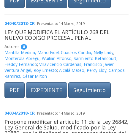
PDF
EXPEDIENTE
Seguimiento
04040/2018-CR
Presentado: 14 Marzo, 2019
LEY QUE MODIFICA EL ARTÍCULO 268 DEL
NUEVO CÓDIGO PROCESAL PENAL
Autores
8
Mantilla Medina, Mario Fidel
;
Cuadros Candia, Nelly Lady
;
Monterola Abregu, Wuilian Alfonso
;
Sarmiento Betancourt,
Freddy Fernando
;
Villavicencio Cárdenas, Francisco Javier
;
Ventura Ángel, Roy Ernesto
;
Alcalá Mateo, Percy Eloy
;
Campos
Ramírez, César Milton
PDF
EXPEDIENTE
Seguimiento
04034/2018-CR
Presentado: 14 Marzo, 2019
Propone modificar el artículo 11 de la Ley 26842,
Ley General de Salud, modificado por la Ley