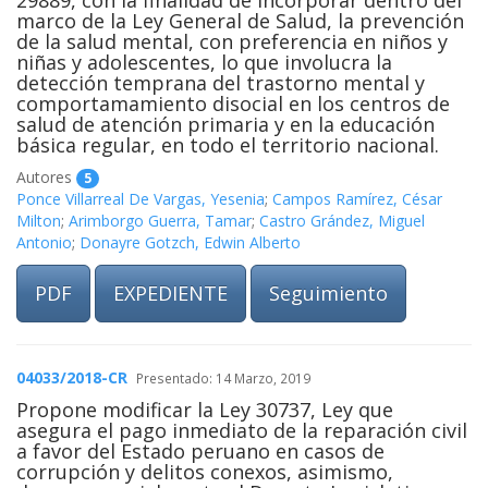
29889, con la finalidad de incorporar dentro del
marco de la Ley General de Salud, la prevención
de la salud mental, con preferencia en niños y
niñas y adolescentes, lo que involucra la
detección temprana del trastorno mental y
comportamamiento disocial en los centros de
salud de atención primaria y en la educación
básica regular, en todo el territorio nacional.
Autores
5
Ponce Villarreal De Vargas, Yesenia
;
Campos Ramírez, César
Milton
;
Arimborgo Guerra, Tamar
;
Castro Grández, Miguel
Antonio
;
Donayre Gotzch, Edwin Alberto
PDF
EXPEDIENTE
Seguimiento
04033/2018-CR
Presentado: 14 Marzo, 2019
Propone modificar la Ley 30737, Ley que
asegura el pago inmediato de la reparación civil
a favor del Estado peruano en casos de
corrupción y delitos conexos, asimismo,