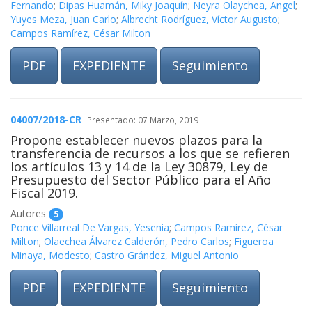
Fernando
;
Dipas Huamán, Miky Joaquín
;
Neyra Olaychea, Angel
;
Yuyes Meza, Juan Carlo
;
Albrecht Rodríguez, Víctor Augusto
;
Campos Ramírez, César Milton
PDF
EXPEDIENTE
Seguimiento
04007/2018-CR
Presentado: 07 Marzo, 2019
Propone establecer nuevos plazos para la
transferencia de recursos a los que se refieren
los artículos 13 y 14 de la Ley 30879, Ley de
Presupuesto del Sector Público para el Año
Fiscal 2019.
Autores
5
Ponce Villarreal De Vargas, Yesenia
;
Campos Ramírez, César
Milton
;
Olaechea Álvarez Calderón, Pedro Carlos
;
Figueroa
Minaya, Modesto
;
Castro Grández, Miguel Antonio
PDF
EXPEDIENTE
Seguimiento