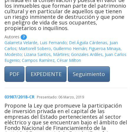
privada en la conservación y puesta en valor de
los inmuebles que forman parte del patrimonio
cultural y en particular de aquellos que tienen
un riesgo inminente de destrucción y que pone
en peligro de vida de sus ocupantes,
propietarios o inquilinos.
Autores
7
Galarreta Velarde, Luis Fernando
;
Del Águila Cárdenas, Juan
Carlos
;
Martorell Sobero, Guillermo Hernán
;
Figueroa Minaya,
Modesto
;
Lizana Santos, Mártires
;
Gonzales Ardiles, Juan Carlos
Eugenio
;
Campos Ramírez, César Milton
PDF
EXPEDIENTE
Seguimiento
03987/2018-CR
Presentado: 06 Marzo, 2019
Propone la Ley que promueve la participación
de inversión privada en el capital de las
empresas del Estado pertenecientes al sector
eléctrico y que se encuentran bajo el ámbito del
Fondo Nacional de Financiamiento de la