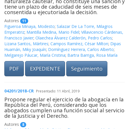
naturaleza cautelar, no constituye una sanción y
tiene un plazo de caducidad de seis meses de
consentida u ejecutoriada la decisión.
Autores
11
Figueroa Minaya, Modesto
;
Salazar De La Torre, Milagros
Emperatriz
;
Mantilla Medina, Mario Fidel
;
Villavicencio Cárdenas,
Francisco Javier
;
Olaechea Álvarez Calderón, Pedro Carlos
;
Lizana Santos, Mártires
;
Campos Ramírez, César Milton
;
Dipas
Huamán, Miky Joaquín
;
Domínguez Herrera, Carlos Alberto
;
Melgarejo Páucar, María Cristina
;
Bartra Barriga, Rosa María
PDF
EXPEDIENTE
Seguimiento
04201/2018-CR
Presentado: 11 Abril, 2019
Propone regular el ejercicio de la abogacía en la
República del Perú, considerando que los
abogados cumplen una función social al servicio
de la Justicia y el Derecho.
Autores
8