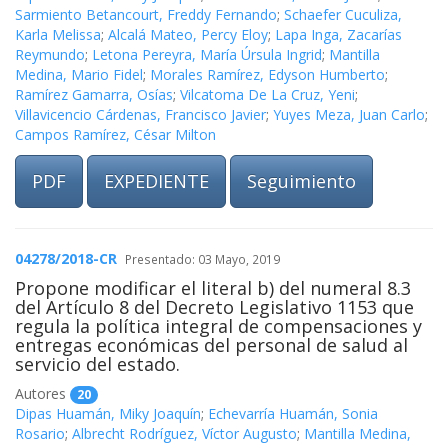
Sarmiento Betancourt, Freddy Fernando
;
Schaefer Cuculiza,
Karla Melissa
;
Alcalá Mateo, Percy Eloy
;
Lapa Inga, Zacarías
Reymundo
;
Letona Pereyra, María Úrsula Ingrid
;
Mantilla
Medina, Mario Fidel
;
Morales Ramírez, Edyson Humberto
;
Ramírez Gamarra, Osías
;
Vilcatoma De La Cruz, Yeni
;
Villavicencio Cárdenas, Francisco Javier
;
Yuyes Meza, Juan Carlo
;
Campos Ramírez, César Milton
PDF
EXPEDIENTE
Seguimiento
04278/2018-CR
Presentado: 03 Mayo, 2019
Propone modificar el literal b) del numeral 8.3
del Artículo 8 del Decreto Legislativo 1153 que
regula la política integral de compensaciones y
entregas económicas del personal de salud al
servicio del estado.
Autores
20
Dipas Huamán, Miky Joaquín
;
Echevarría Huamán, Sonia
Rosario
;
Albrecht Rodríguez, Víctor Augusto
;
Mantilla Medina,