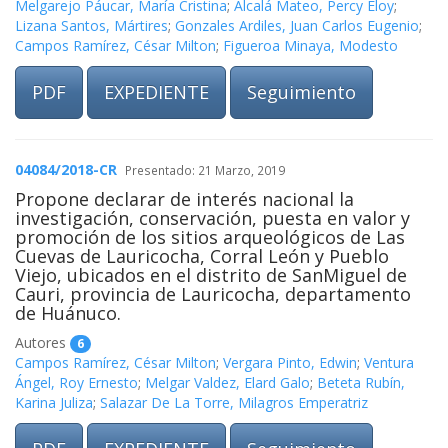
Melgarejo Páucar, María Cristina
;
Alcalá Mateo, Percy Eloy
;
Lizana Santos, Mártires
;
Gonzales Ardiles, Juan Carlos Eugenio
;
Campos Ramírez, César Milton
;
Figueroa Minaya, Modesto
PDF
EXPEDIENTE
Seguimiento
04084/2018-CR
Presentado: 21 Marzo, 2019
Propone declarar de interés nacional la
investigación, conservación, puesta en valor y
promoción de los sitios arqueológicos de Las
Cuevas de Lauricocha, Corral León y Pueblo
Viejo, ubicados en el distrito de SanMiguel de
Cauri, provincia de Lauricocha, departamento
de Huánuco.
Autores
6
Campos Ramírez, César Milton
;
Vergara Pinto, Edwin
;
Ventura
Ángel, Roy Ernesto
;
Melgar Valdez, Elard Galo
;
Beteta Rubín,
Karina Juliza
;
Salazar De La Torre, Milagros Emperatriz