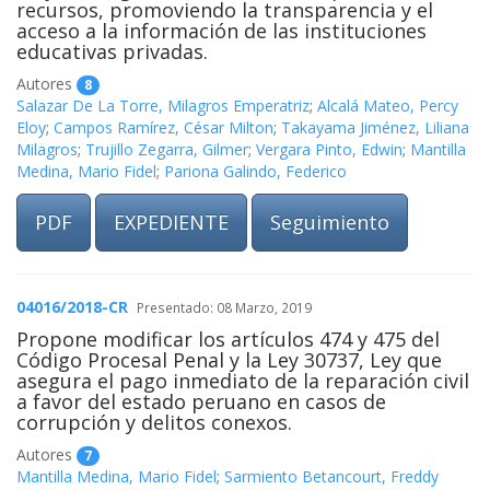
recursos, promoviendo la transparencia y el
acceso a la información de las instituciones
educativas privadas.
Autores
8
Salazar De La Torre, Milagros Emperatriz
;
Alcalá Mateo, Percy
Eloy
;
Campos Ramírez, César Milton
;
Takayama Jiménez, Liliana
Milagros
;
Trujillo Zegarra, Gilmer
;
Vergara Pinto, Edwin
;
Mantilla
Medina, Mario Fidel
;
Pariona Galindo, Federico
PDF
EXPEDIENTE
Seguimiento
04016/2018-CR
Presentado: 08 Marzo, 2019
Propone modificar los artículos 474 y 475 del
Código Procesal Penal y la Ley 30737, Ley que
asegura el pago inmediato de la reparación civil
a favor del estado peruano en casos de
corrupción y delitos conexos.
Autores
7
Mantilla Medina, Mario Fidel
;
Sarmiento Betancourt, Freddy