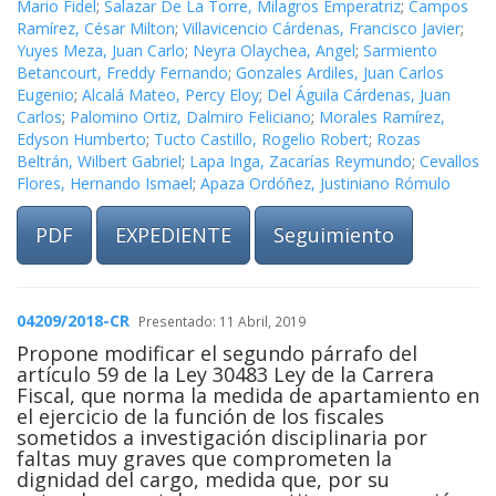
Mario Fidel
;
Salazar De La Torre, Milagros Emperatriz
;
Campos
Ramírez, César Milton
;
Villavicencio Cárdenas, Francisco Javier
;
Yuyes Meza, Juan Carlo
;
Neyra Olaychea, Angel
;
Sarmiento
Betancourt, Freddy Fernando
;
Gonzales Ardiles, Juan Carlos
Eugenio
;
Alcalá Mateo, Percy Eloy
;
Del Águila Cárdenas, Juan
Carlos
;
Palomino Ortiz, Dalmiro Feliciano
;
Morales Ramírez,
Edyson Humberto
;
Tucto Castillo, Rogelio Robert
;
Rozas
Beltrán, Wilbert Gabriel
;
Lapa Inga, Zacarías Reymundo
;
Cevallos
Flores, Hernando Ismael
;
Apaza Ordóñez, Justiniano Rómulo
PDF
EXPEDIENTE
Seguimiento
04209/2018-CR
Presentado: 11 Abril, 2019
Propone modificar el segundo párrafo del
artículo 59 de la Ley 30483 Ley de la Carrera
Fiscal, que norma la medida de apartamiento en
el ejercicio de la función de los fiscales
sometidos a investigación disciplinaria por
faltas muy graves que comprometen la
dignidad del cargo, medida que, por su