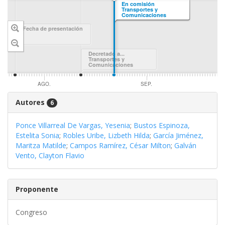
SWIPE TO
En comisión
Transportes y
NAVIGATE
Comunicaciones
Fecha de presentación
Decretado a...
Transportes y
Comunicaciones
AGO.
SEP.
Autores
6
Ponce Villarreal De Vargas, Yesenia
;
Bustos Espinoza,
Estelita Sonia
;
Robles Uribe, Lizbeth Hilda
;
García Jiménez,
Maritza Matilde
;
Campos Ramírez, César Milton
;
Galván
Vento, Clayton Flavio
Proponente
Congreso