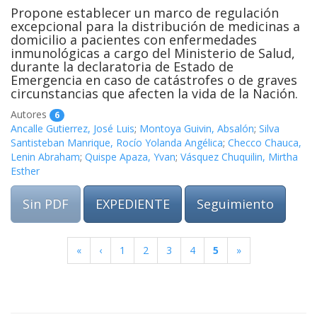
Propone establecer un marco de regulación
excepcional para la distribución de medicinas a
domicilio a pacientes con enfermedades
inmunológicas a cargo del Ministerio de Salud,
durante la declaratoria de Estado de
Emergencia en caso de catástrofes o de graves
circunstancias que afecten la vida de la Nación.
Autores
6
Ancalle Gutierrez, José Luis
;
Montoya Guivin, Absalón
;
Silva
Santisteban Manrique, Rocío Yolanda Angélica
;
Checco Chauca,
Lenin Abraham
;
Quispe Apaza, Yvan
;
Vásquez Chuquilin, Mirtha
Esther
Sin PDF
EXPEDIENTE
Seguimiento
«
‹
1
2
3
4
5
»