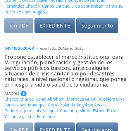
Esther
;
Montoya Guivin, Absalón
;
Quispe Apaza, Yvan
;
Fernández Chacón, Carlos Enrique
;
Silva Santisteban Manrique,
Rocío Yolanda Angélica
Sin PDF
EXPEDIENTE
Seguimiento
04910/2020-CR
Presentado: 26 Marzo, 2020
Propone establecer el marco institucional para
la regulación, planificación y gestión de los
servicios públicos básicos, ante cualquier
situación de crisis sanitaria o por desastres
naturales, a nivel nacional o regional, que ponga
en riesgo la vida o salud de la ciudadanía.
Autores
6
Checco Chauca, Lenin Abraham
;
Montoya Guivin, Absalón
;
Silva
Santisteban Manrique, Rocío Yolanda Angélica
;
Ancalle
Gutierrez, José Luis
;
Vásquez Chuquilin, Mirtha Esther
;
Bazán
Villanueva, Lenin Fernando
Sin PDF
EXPEDIENTE
Seguimiento