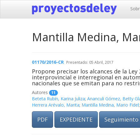
Sobr
Mantilla Medina, Mar
01170/2016-CR
Presentado: 05 Abril, 2017
Propone precisar los alcances de la Ley 
interprovincial e interregional en auto
nacionales que se emitan para no restring
Autores
11
Beteta Rubín, Karina Juliza
;
Ananculi Gómez, Betty Gl
Herrera Arévalo, Marita
;
Mantilla Medina, Mario Fidel
PDF
EXPEDIENTE
Seguimiento