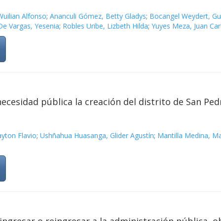
uilian Alfonso
;
Ananculi Gómez, Betty Gladys
;
Bocangel Weydert, Gu
 De Vargas, Yesenia
;
Robles Uribe, Lizbeth Hilda
;
Yuyes Meza, Juan Car
ecesidad pública la creación del distrito de San Pedr
ayton Flavio
;
Ushñahua Huasanga, Glider Agustín
;
Mantilla Medina, Ma