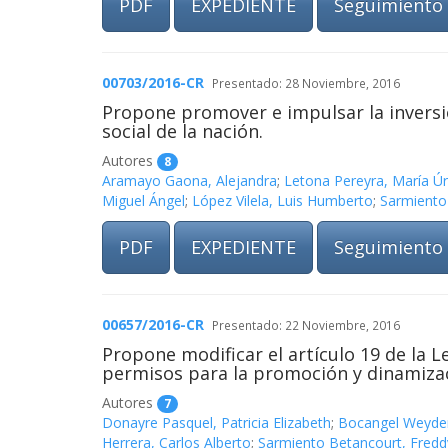
PDF
EXPEDIENTE
Seguimiento
00703/2016-CR
Presentado: 28 Noviembre, 2016
Propone promover e impulsar la inversió
social de la nación.
Autores
8
Aramayo Gaona, Alejandra
;
Letona Pereyra, María Úr
Miguel Ángel
;
López Vilela, Luis Humberto
;
Sarmiento
PDF
EXPEDIENTE
Seguimiento
00657/2016-CR
Presentado: 22 Noviembre, 2016
Propone modificar el artículo 19 de la 
permisos para la promoción y dinamizaci
Autores
7
Donayre Pasquel, Patricia Elizabeth
;
Bocangel Weyder
Herrera, Carlos Alberto
;
Sarmiento Betancourt, Fred