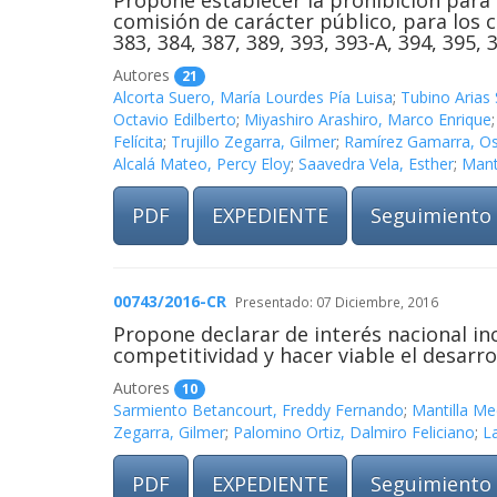
Propone establecer la prohibición para 
comisión de carácter público, para los c
383, 384, 387, 389, 393, 393-A, 394, 395,
Autores
21
Alcorta Suero, María Lourdes Pía Luisa
;
Tubino Arias
Octavio Edilberto
;
Miyashiro Arashiro, Marco Enrique
Felícita
;
Trujillo Zegarra, Gilmer
;
Ramírez Gamarra, Os
Alcalá Mateo, Percy Eloy
;
Saavedra Vela, Esther
;
Mant
PDF
EXPEDIENTE
Seguimiento
00743/2016-CR
Presentado: 07 Diciembre, 2016
Propone declarar de interés nacional inc
competitividad y hacer viable el desarrol
Autores
10
Sarmiento Betancourt, Freddy Fernando
;
Mantilla Me
Zegarra, Gilmer
;
Palomino Ortiz, Dalmiro Feliciano
;
La
PDF
EXPEDIENTE
Seguimiento