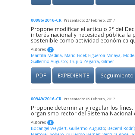
00986/2016-CR
Presentado: 27 Febrero, 2017
Propone modificar el artículo 2° del Dec
interés nacional y necesidad pública la 
sostenible como actividad económica que
Autores
7
Mantilla Medina, Mario Fidel
;
Figueroa Minaya, Mode
Guillermo Augusto
;
Trujillo Zegarra, Gilmer
PDF
EXPEDIENTE
Seguimiento
00949/2016-CR
Presentado: 09 Febrero, 2017
Propone determinar y regular los fines
organismo rector del Sistema Nacional 
Autores
8
Bocangel Weydert, Guillermo Augusto
;
Becerril Rodrí
Martorell Sobero, Guillermo Hernán
;
Ventura Ángel, 