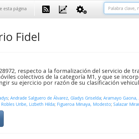
e esta página
io Fidel
28972, respecto a la formalización del servicio de t
móviles colectivos de la categoría M1, y que se inco
ir su ejercicio por razón de su clasificación vehicul
adys
;
Andrade Salguero de Álvarez, Gladys Griselda
;
Aramayo Gaona, 
;
Robles Uribe, Lizbeth Hilda
;
Figueroa Minaya, Modesto
;
Salazar Mira