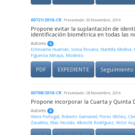
00721/2016-CR
Presentado: 30 Noviembre, 2016
Propone evitar la suplantación de identi
identificación biométrica en todas las n
Autores
6
Echevarría Huamán, Sonia Rosario
;
Mantilla Medina, 
Figueroa Minaya, Modesto
PDF
EXPEDIENTE
Seguimiento
00708/2016-CR
Presentado: 28 Noviembre, 2016
Propone incorporar la Cuarta y Quinta 
Autores
8
Vieira Portugal, Roberto Gamaniel
;
Flores Vílchez, Cl
Zavaleta, Elías Nicolás
;
Albrecht Rodríguez, Víctor Au