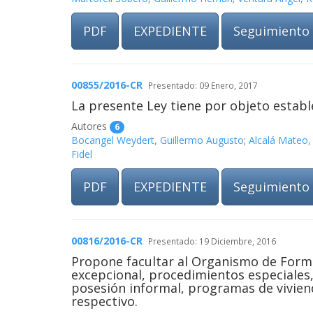
PDF
EXPEDIENTE
Seguimiento
00855/2016-CR
Presentado: 09 Enero, 2017
La presente Ley tiene por objeto estab
Autores
6
Bocangel Weydert, Guillermo Augusto
;
Alcalá Mateo,
Fidel
PDF
EXPEDIENTE
Seguimiento
00816/2016-CR
Presentado: 19 Diciembre, 2016
Propone facultar al Organismo de Forma
excepcional, procedimientos especiales,
posesión informal, programas de viviend
respectivo.