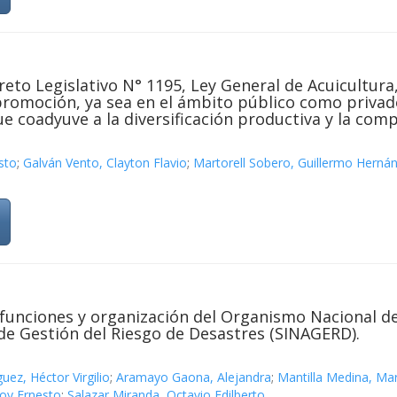
reto Legislativo N° 1195, Ley General de Acuicultura,
promoción, ya sea en el ámbito público como privado
 coadyuve a la diversificación productiva y la comp
sto
;
Galván Vento, Clayton Flavio
;
Martorell Sobero, Guillermo Herná
, funciones y organización del Organismo Nacional d
de Gestión del Riesgo de Desastres (SINAGERD).
guez, Héctor Virgilio
;
Aramayo Gaona, Alejandra
;
Mantilla Medina, Mar
Roy Ernesto
;
Salazar Miranda, Octavio Edilberto