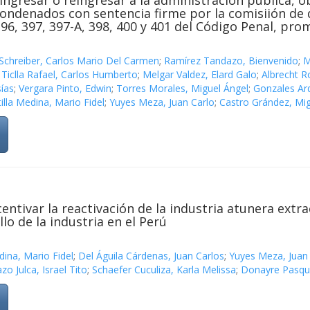
ingresar o reingresar a la administración pública,
ondenados con sentencia firme por la comisiión de de
 396, 397, 397-A, 398, 400 y 401 del Código Penal, pr
 Schreiber, Carlos Mario Del Carmen
;
Ramírez Tandazo, Bienvenido
;
M
;
Ticlla Rafael, Carlos Humberto
;
Melgar Valdez, Elard Galo
;
Albrecht R
ías
;
Vergara Pinto, Edwin
;
Torres Morales, Miguel Ángel
;
Gonzales Ard
illa Medina, Mario Fidel
;
Yuyes Meza, Juan Carlo
;
Castro Grández, Mi
entivar la reactivación de la industria atunera extra
lo de la industria en el Perú
dina, Mario Fidel
;
Del Águila Cárdenas, Juan Carlos
;
Yuyes Meza, Juan
zo Julca, Israel Tito
;
Schaefer Cuculiza, Karla Melissa
;
Donayre Pasquel