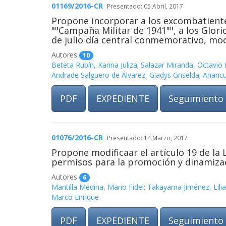
01169/2016-CR
Presentado: 05 Abril, 2017
Propone incorporar a los excombatientes
""Campaña Militar de 1941"", a los Glor
de julio día central conmemorativo, mod
Autores
10
Beteta Rubín, Karina Juliza
;
Salazar Miranda, Octavio 
Andrade Salguero de Álvarez, Gladys Griselda
;
Anancu
PDF
EXPEDIENTE
Seguimiento
01076/2016-CR
Presentado: 14 Marzo, 2017
Propone modificaar el artículo 19 de la
permisos para la promoción y dinamizaci
Autores
6
Mantilla Medina, Mario Fidel
;
Takayama Jiménez, Lili
Marco Enrique
PDF
EXPEDIENTE
Seguimiento