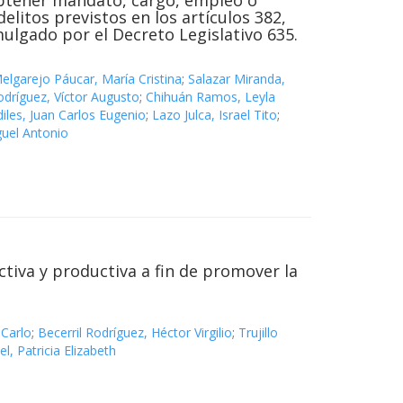
 obtener mandato, cargo, empleo o
litos previstos en los artículos 382,
omulgado por el Decreto Legislativo 635.
elgarejo Páucar, María Cristina
;
Salazar Miranda,
odríguez, Víctor Augusto
;
Chihuán Ramos, Leyla
iles, Juan Carlos Eugenio
;
Lazo Julca, Israel Tito
;
guel Antonio
ctiva y productiva a fin de promover la
 Carlo
;
Becerril Rodríguez, Héctor Virgilio
;
Trujillo
, Patricia Elizabeth