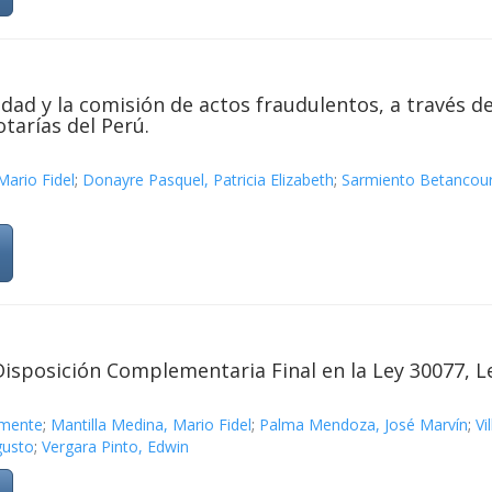
dad y la comisión de actos fraudulentos, a través de
otarías del Perú.
Mario Fidel
;
Donayre Pasquel, Patricia Elizabeth
;
Sarmiento Betancour
Disposición Complementaria Final en la Ley 30077, L
emente
;
Mantilla Medina, Mario Fidel
;
Palma Mendoza, José Marvín
;
Vi
gusto
;
Vergara Pinto, Edwin