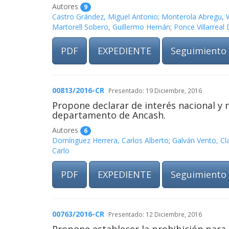
Autores
9
Castro Grández, Miguel Antonio
;
Monterola Abregu, W
Martorell Sobero, Guillermo Hernán
;
Ponce Villarreal
PDF
EXPEDIENTE
Seguimiento
00813/2016-CR
Presentado: 19 Diciembre, 2016
Propone declarar de interés nacional y n
departamento de Ancash.
Autores
6
Domínguez Herrera, Carlos Alberto
;
Galván Vento, Cl
Carlo
PDF
EXPEDIENTE
Seguimiento
00763/2016-CR
Presentado: 12 Diciembre, 2016