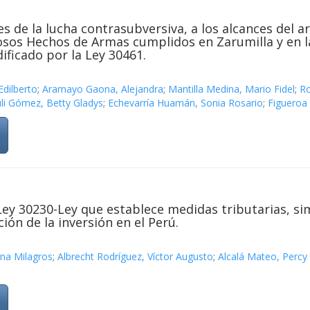
 de la lucha contrasubversiva, a los alcances del ar
iosos Hechos de Armas cumplidos en Zarumilla y en la
ificado por la Ley 30461.
Edilberto
;
Aramayo Gaona, Alejandra
;
Mantilla Medina, Mario Fidel
;
Ro
li Gómez, Betty Gladys
;
Echevarría Huamán, Sonia Rosario
;
Figueroa
 Ley 30230-Ley que establece medidas tributarias, si
ón de la inversión en el Perú.
ana Milagros
;
Albrecht Rodríguez, Víctor Augusto
;
Alcalá Mateo, Percy