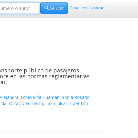
Buscar
Búsqueda Avanzada
ransporte público de pasajeros
rpore en las normas reglamentarias
ar.
Alejandra
;
Echevarría Huamán, Sonia Rosario
;
nda, Octavio Edilberto
;
Lazo Julca, Israel Tito