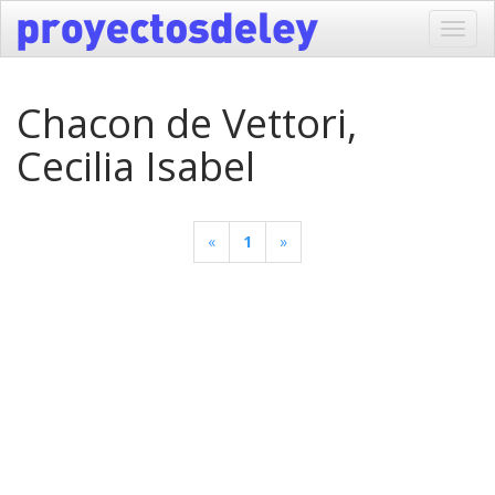
Toggl
navig
Chacon de Vettori,
Cecilia Isabel
«
1
»