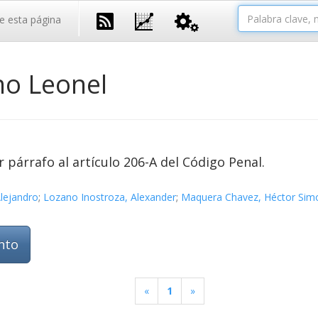
e esta página
no Leonel
 párrafo al artículo 206-A del Código Penal.
lejandro
;
Lozano Inostroza, Alexander
;
Maquera Chavez, Héctor Sim
nto
«
1
»