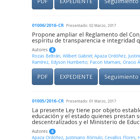
PDF
EXPEDIENTE
Seguimiento
01006/2016-CR
Presentado: 02 Marzo, 2017
Propone ampliar el Reglamento del Cong
espíritu de transparencia e integridad 
Autores
8
Rozas Beltrán, Wilbert Gabriel
;
Apaza Ordóñez, Justi
Ramírez, Edyson Humberto
;
Pacori Mamani, Oracio Á
PDF
EXPEDIENTE
Seguimiento
01005/2016-CR
Presentado: 01 Marzo, 2017
La presente Ley tiene por objeto estable
educación y el estado quienes prestan s
descentralizados y el Ministerio de Educ
Autores
6
Apaza Ordóñez, Justiniano Rómulo
;
Cevallos Flores,