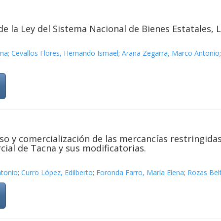
 de la Ley del Sistema Nacional de Bienes Estatales, 
ena
;
Cevallos Flores, Hernando Ismael
;
Arana Zegarra, Marco Antonio
o y comercialización de las mercancías restringidas 
ial de Tacna y sus modificatorias.
ntonio
;
Curro López, Edilberto
;
Foronda Farro, María Elena
;
Rozas Belt