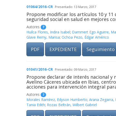
01064/2016-CR
Presentado: 13 Marzo, 2017
Propone modificar los artículos 10 y 11 
seguridad social en salud en mejores c
Autores
7
Huilca Flores, Indira Isabel
;
Dammert Ego Aguirre, Man
Glave Remy, Marisa
;
Ochoa Pezo, Édgar Américo
PDF
EXPEDIENTE
Seguimiento
01041/2016-CR
Presentado: 09 Marzo, 2017
Propone declarar de interés nacional y 
Avelino Cáceres ubicada en Ibias, centr
acciones para intervención integral par
Autores
7
Morales Ramírez, Edyson Humberto
;
Arana Zegarra,
Tania Edith
;
Rozas Beltrán, Wilbert Gabriel