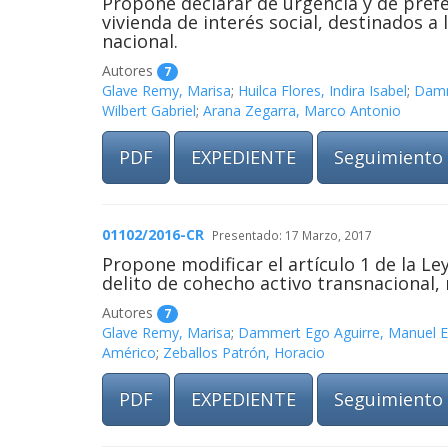
Propone declarar de urgencia y de pref
vivienda de interés social, destinados a
nacional.
Autores
7
Glave Remy, Marisa
;
Huilca Flores, Indira Isabel
;
Damm
Wilbert Gabriel
;
Arana Zegarra, Marco Antonio
PDF
EXPEDIENTE
Seguimiento
01102/2016-CR
Presentado: 17 Marzo, 2017
Propone modificar el artículo 1 de la Le
delito de cohecho activo transnacional,
Autores
7
Glave Remy, Marisa
;
Dammert Ego Aguirre, Manuel E
Américo
;
Zeballos Patrón, Horacio
PDF
EXPEDIENTE
Seguimiento