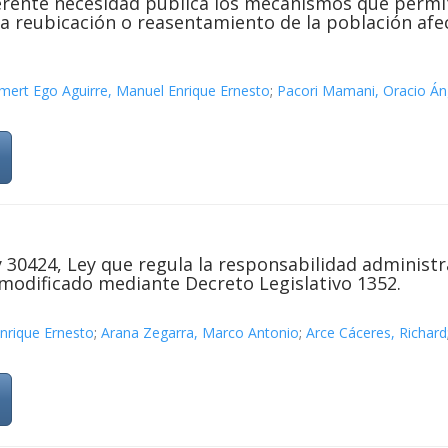
erente necesidad pública los mecanismos que permit
 la reubicación o reasentamiento de la población afe
ert Ego Aguirre, Manuel Enrique Ernesto
;
Pacori Mamani, Oracio Án
y 30424, Ley que regula la responsabilidad administra
 modificado mediante Decreto Legislativo 1352.
nrique Ernesto
;
Arana Zegarra, Marco Antonio
;
Arce Cáceres, Richard