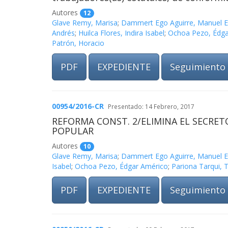
Autores
12
Glave Remy, Marisa
;
Dammert Ego Aguirre, Manuel E
Andrés
;
Huilca Flores, Indira Isabel
;
Ochoa Pezo, Édga
Patrón, Horacio
PDF
EXPEDIENTE
Seguimiento
00954/2016-CR
Presentado: 14 Febrero, 2017
REFORMA CONST. 2/ELIMINA EL SECRET
POPULAR
Autores
10
Glave Remy, Marisa
;
Dammert Ego Aguirre, Manuel E
Isabel
;
Ochoa Pezo, Édgar Américo
;
Pariona Tarqui, T
PDF
EXPEDIENTE
Seguimiento