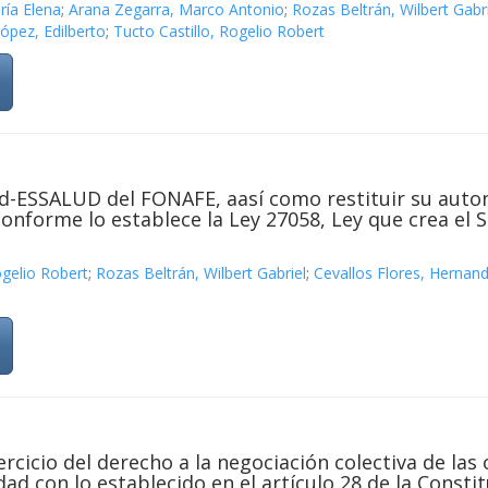
ría Elena
;
Arana Zegarra, Marco Antonio
;
Rozas Beltrán, Wilbert Gabr
ópez, Edilberto
;
Tucto Castillo, Rogelio Robert
lud-ESSALUD del FONAFE, aasí como restituir su aut
onforme lo establece la Ley 27058, Ley que crea el 
ogelio Robert
;
Rozas Beltrán, Wilbert Gabriel
;
Cevallos Flores, Hernan
ercicio del derecho a la negociación colectiva de las
ad con lo establecido en el artículo 28 de la Constitu