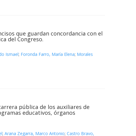
ncisos que guardan concordancia con el
ica del Congreso.
do Ismael
;
Foronda Farro, María Elena
;
Morales
arrera pública de los auxiliares de
programas educativos, órganos
el
;
Arana Zegarra, Marco Antonio
;
Castro Bravo,