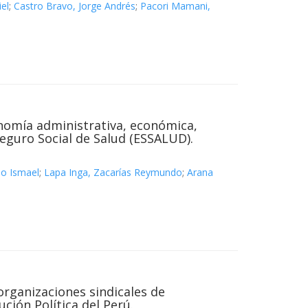
iel
;
Castro Bravo, Jorge Andrés
;
Pacori Mamani,
onomía administrativa, económica,
Seguro Social de Salud (ESSALUD).
do Ismael
;
Lapa Inga, Zacarías Reymundo
;
Arana
 organizaciones sindicales de
ción Política del Perú.