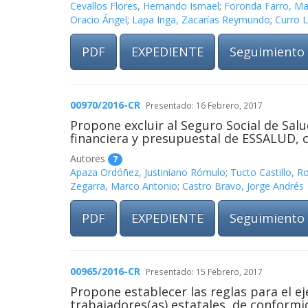
Cevallos Flores, Hernando Ismael
;
Foronda Farro, Ma
Oracio Ángel
;
Lapa Inga, Zacarías Reymundo
;
Curro L
PDF
EXPEDIENTE
Seguimiento
00970/2016-CR
Presentado: 16 Febrero, 2017
Propone excluir al Seguro Social de Sa
financiera y presupuestal de ESSALUD, c
Autores
7
Apaza Ordóñez, Justiniano Rómulo
;
Tucto Castillo, R
Zegarra, Marco Antonio
;
Castro Bravo, Jorge Andrés
PDF
EXPEDIENTE
Seguimiento
00965/2016-CR
Presentado: 15 Febrero, 2017
Propone establecer las reglas para el ej
trabajadores(as) estatales, de conformid