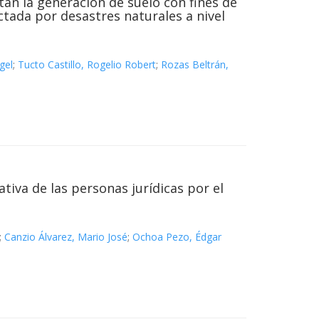
an la generación de suelo con fines de
ctada por desastres naturales a nivel
gel
;
Tucto Castillo, Rogelio Robert
;
Rozas Beltrán,
tiva de las personas jurídicas por el
;
Canzio Álvarez, Mario José
;
Ochoa Pezo, Édgar