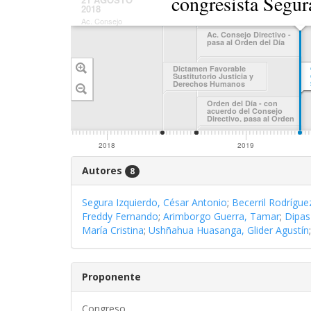
congresista Segura
2018
priorización.-DGP
Ac. Consejo
Directivo - pasa
n Justicia y
Ac. Consejo Directivo -
en JP.
al Orden del Día
 Humanos
pasa al Orden del Día
resentación
Dictamen Favorable
Sustitutorio Justicia y
Derechos Humanos
Mayoria
... Justicia y
Orden del Día - con
 Humanos
acuerdo del Consejo
Directivo, pasa al Orden
del Día
2018
2019
Autores
8
Segura Izquierdo, César Antonio
;
Becerril Rodríguez
Freddy Fernando
;
Arimborgo Guerra, Tamar
;
Dipas
María Cristina
;
Ushñahua Huasanga, Glider Agustín
Proponente
Congreso