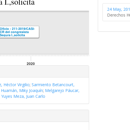
 I.,solicita
 para ser visto
24 May, 201
Derechos 
Oficio - 211-2019/CASI-
CR del congresista
Segura I.,solicita
priorización.-DGP para
ser visto en JP.
2020
, Héctor Virgilio
;
Sarmiento Betancourt,
 Huamán, Miky Joaquín
;
Melgarejo Páucar,
;
Yuyes Meza, Juan Carlo