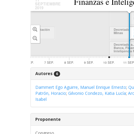
Finanzas e Intelig
SEPTIEMBRE
2019
Financiera
En comisión
Energía y Minas
Fecha de presentación
Decretado a..
Minas
Decretado a.
Banca, Finan
Inteligencia 
6 SEP.
7 SEP.
8 SEP.
9 SEP.
10 SEP.
11 SEP
Autores
6
Dammert Ego Aguirre, Manuel Enrique Ernesto
;
Qu
Patrón, Horacio
;
Gilvonio Condezo, Katia Lucía
;
Ar
Isabel
Proponente
Congreso