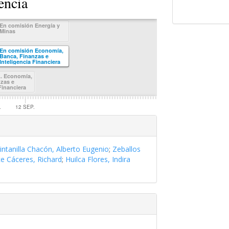
encia
En comisión Energía y
Minas
. Energía y
En comisión Economía,
Banca, Finanzas e
Inteligencia Financiera
.. Economía,
zas e
Financiera
.
12 SEP.
intanilla Chacón, Alberto Eugenio
;
Zeballos
ce Cáceres, Richard
;
Huilca Flores, Indira