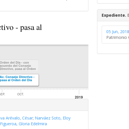
Expediente.
E
tivo - pasa al
05 Jun, 2018
Patrimonio C
Orden del Día - con
acuerdo del Consejo
Directivo, pasa al Orden
del Día
Ac. Consejo Directivo -
pasa al Orden del Día
SEP.
OCT.
2019
eva Arévalo, César
;
Narváez Soto, Eloy
igueroa, Gloria Edelmira