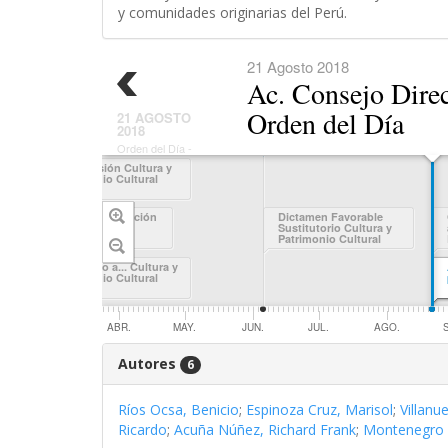
y comunidades originarias del Perú.
21 Agosto 2018
Ac. Consejo Direc
Orden del Día
21 AGOSTO
2018
Orden del Día -
con acuerdo del
En comisión Cultura y
Consejo
Patrimonio Cultural
Directivo, pasa al
Orden del Día
Fecha de presentación
Dictamen Favorable
Sustitutorio Cultura y
Patrimonio Cultural
Unanimidad - En
Relatoría 06.06.18
Decretado a... Cultura y
Patrimonio Cultural
.
ABR.
MAY.
JUN.
JUL.
AGO.
Autores
6
Ríos Ocsa, Benicio
;
Espinoza Cruz, Marisol
;
Villanu
Ricardo
;
Acuña Núñez, Richard Frank
;
Montenegro F