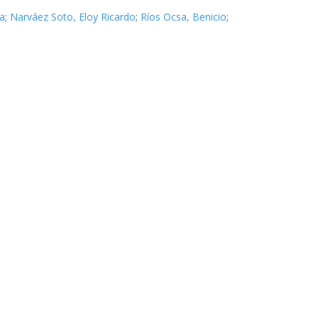
ra
;
Narváez Soto, Eloy Ricardo
;
Ríos Ocsa, Benicio
;