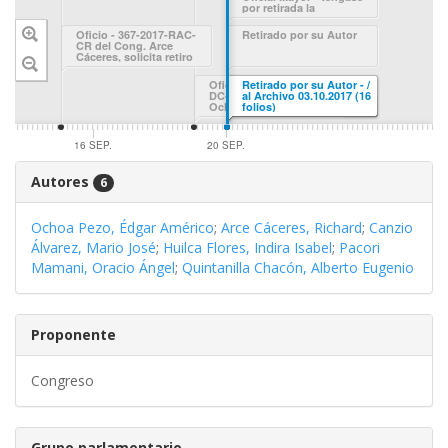
por retirada la
Proposición 1801/2017-
CR., suscrita por los
Oficio - 367-2017-RAC-
Retirado por su Autor
Congresistas Ochoa Pezo
CR del Cong. Arce
y Arce Cáceres.-
Cáceres, solicita retiro
del Proyecto de Ley
1801/2017-CR.-DGP
Oficio - 0030-2017-2018-
Retirado por su Autor - /
trámite correspondiente.
DC-EAOP/CR del Cong.
al Archivo 03.10.2017 (16
Ochoa P., solicita el
folios)
retiro del Proyecto de
Ley 1801/2017-CR.-DGP
trámite correspondiente.-
16 SEP.
20 SEP.
Autores
6
Ochoa Pezo, Édgar Américo
;
Arce Cáceres, Richard
;
Canzio
Álvarez, Mario José
;
Huilca Flores, Indira Isabel
;
Pacori
Mamani, Oracio Ángel
;
Quintanilla Chacón, Alberto Eugenio
Proponente
Congreso
Grupo parlamentario