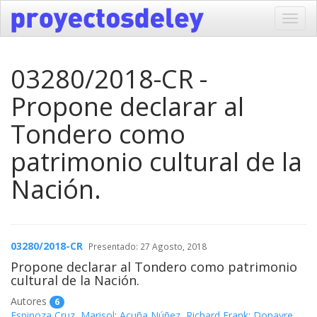
Toggl
navig
03280/2018-CR -
Propone declarar al
Tondero como
patrimonio cultural de la
Nación.
03280/2018-CR
Presentado: 27 Agosto, 2018
Propone declarar al Tondero como patrimonio
cultural de la Nación.
Autores
6
Espinoza Cruz, Marisol
;
Acuña Núñez, Richard Frank
;
Donayre