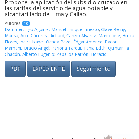
Propone la aplicación del subsidio cruzado en
las tarifas del servicio de agua potable y
alcantarillado de Lima y Callao.
Autores
10
Dammert Ego Aguirre, Manuel Enrique Ernesto
;
Glave Remy,
Marisa
;
Arce Cáceres, Richard
;
Canzio Álvarez, Mario José
;
Huilca
Flores, Indira Isabel
;
Ochoa Pezo, Édgar Américo
;
Pacori
Mamani, Oracio Ángel
;
Pariona Tarqui, Tania Edith
;
Quintanilla
Chacón, Alberto Eugenio
;
Zeballos Patrón, Horacio
PDF
EXPEDIENTE
Seguimiento