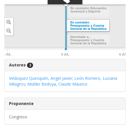
SWIPE TO
En comisión Educación,
Juventud y Deporte
NAVIGATE
Decretado a...
En comisión
Educación, Juventud y
Presupuesto y Cuenta
Deporte
General de la República
Decretado a...
Presupuesto y Cuenta
General de la República
4 JUL.
5 JUL.
6 JUL.
Autores
3
Velásquez Quesquén, Angel Javier
;
León Romero, Luciana
Milagros
;
Mulder Bedoya, Claude Maurice
Proponente
Congreso