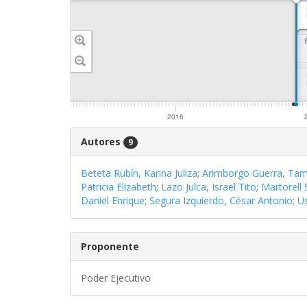
Decretado a...
Cultura y
Patrimonio
Cultural
2015
2016
Autores
9
Beteta Rubín, Karina Juliza
;
Arimborgo Guerra, Ta
Patricia Elizabeth
;
Lazo Julca, Israel Tito
;
Martorell
Daniel Enrique
;
Segura Izquierdo, César Antonio
;
Us
Proponente
Poder Ejecutivo