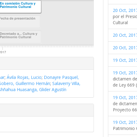
En comisión Cultura y
Patrimonio Cultural
20 Oct, 2017
por el Presi
Fecha de presentación
Cultural
Decretado a... Cultura y
20 Oct, 2017
Patrimonio Cultural
20 Oct, 2017
2017
19 Oct, 2017
19 Oct, 2017
mar
;
Ávila Rojas, Lucio
;
Donayre Pasquel,
dictamen de 
 Sobero, Guillermo Hernán
;
Salaverry Villa,
de Ley 669 (
hñahua Huasanga, Glider Agustín
19 Oct, 2017
de dictamen 
Proyecto 66
19 Oct, 2017
Patrimonio C