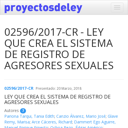
Toggl
navig
02596/2017-CR - LEY
QUE CREA EL SISTEMA
DE REGISTRO DE
AGRESORES SEXUALES
02596/2017-CR
Presentado: 20 Marzo, 2018
LEY QUE CREA EL SISTEMA DE REGISTRO DE
AGRESORES SEXUALES
Autores
7
Pariona Tarqui, Tania Edith
;
Canzio Álvarez, Mario José
;
Glave
Remy, Marisa
;
Arce Cáceres, Richard
;
Dammert Ego Aguirre,
Manuel Enrique Ernesto
;
Ochoa Pezo, Édgar Américo
;