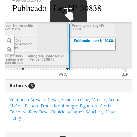
Publicado - Ley N° 30838
SWIPE TO
robado 1ra. votación -
Promulgado Ley Nº:
 nuevo texto
30838
NAVIGATE
misión Permanente -
spensado 2da
Publicado - Ley N° 30838
ebate)
tación - por Acuerdo
 la Junta de
rtavoces
xto Sustitutorio - del
Autógrafa Sobre Nº: 210
cepresidente de la
- Vence: 03.08.18
misión de Justicia,
ng. Villavicencio C.,
cibido en Sala).-
UL.
AGO.
SEP.
Autores
6
Villanueva Arévalo, César
;
Espinoza Cruz, Marisol
;
Acuña
Núñez, Richard Frank
;
Montenegro Figueroa, Gloria
Edelmira
;
Ríos Ocsa, Benicio
;
Vásquez Sánchez, César
Henry