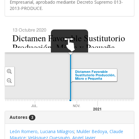
Empresarial, aprobado mediante Decreto Supremo 013-
2013-PRODUCE.
13 Octubre 2020
Dictamen Favorable Sustitutorio
Producción, Micro y Pequeña
Empresa y Cooperativas
SWIPE TO
NAVIGATE
Unanimidad
Dictamen Favorable
Sustitutorio Producción,
Micro y Pequeña
Empresa y Cooperativas
Unanimidad
JUL.
NOV.
2021
Autores
3
León Romero, Luciana Milagros
;
Mulder Bedoya, Claude
Maurice
;
Velásquez Quesquén, Angel Javier