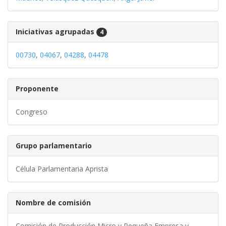
Iniciativas agrupadas
4
00730
,
04067
,
04288
,
04478
Proponente
Congreso
Grupo parlamentario
Célula Parlamentaria Aprista
Nombre de comisión
Comisión de Producción Micro y Pequeña Empresa y