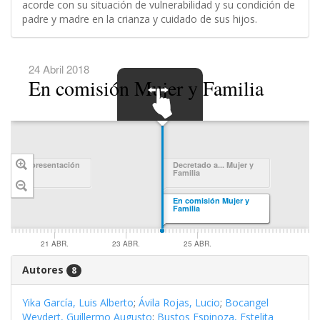
acorde con su situación de vulnerabilidad y su condición de
padre y madre en la crianza y cuidado de sus hijos.
24 Abril 2018
En comisión Mujer y Familia
SWIPE TO
NAVIGATE
echa de presentación
Decretado a... Mujer y
Familia
En comisión Mujer y
Familia
21 ABR.
23 ABR.
25 ABR.
Autores
8
Yika García, Luis Alberto
;
Ávila Rojas, Lucio
;
Bocangel
Weydert, Guillermo Augusto
;
Bustos Espinoza, Estelita