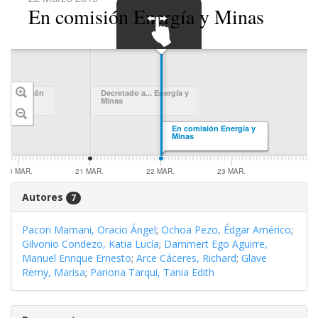
En comisión Energía y Minas
SWIPE TO
NAVIGATE
resentación
Decretado a... Energía y
Minas
En comisión Energía y
Minas
20 MAR.
21 MAR.
22 MAR.
23 MAR.
Autores
7
Pacori Mamani, Oracio Ángel
;
Ochoa Pezo, Édgar Américo
;
Gilvonio Condezo, Katia Lucía
;
Dammert Ego Aguirre,
Manuel Enrique Ernesto
;
Arce Cáceres, Richard
;
Glave
Remy, Marisa
;
Pariona Tarqui, Tania Edith