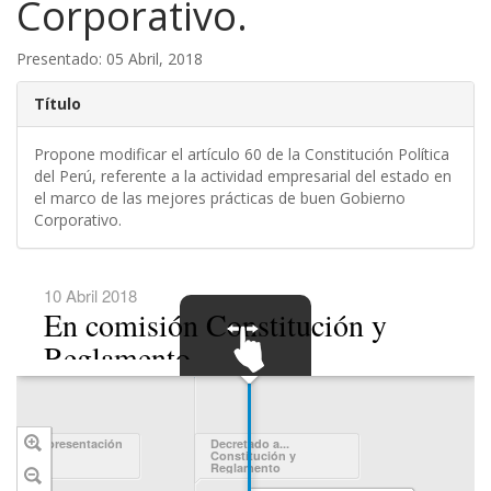
Corporativo.
Presentado: 05 Abril, 2018
Título
Propone modificar el artículo 60 de la Constitución Política
del Perú, referente a la actividad empresarial del estado en
el marco de las mejores prácticas de buen Gobierno
Corporativo.
10 Abril 2018
En comisión Constitución y
Reglamento
SWIPE TO
NAVIGATE
echa de presentación
Decretado a...
Constitución y
Reglamento