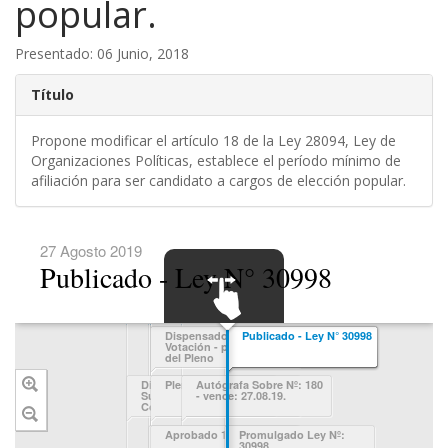
popular.
Presentado: 06 Junio, 2018
Título
Propone modificar el artículo 18 de la Ley 28094, Ley de
Organizaciones Políticas, establece el período mínimo de
afiliación para ser candidato a cargos de elección popular.
27 Agosto 2019
Publicado - Ley N° 30998
SWIPE TO
Nuevo Texto -
Dispensado 2da
Publicado - Ley N° 30998
Sustitutorio de la
Votación - por Acuerdo
NAVIGATE
Presidenta de la
del Pleno
Comisión de
Constitución,
Dictamen Favorable
Pleno (en debate)
Autógrafa Sobre Nº: 180
Congresista Bartra
Sustitutorio
- vence: 27.08.19.
Barriga, presentado en
Constitución y
Sala
Reglamento Mayoria -
En Relatoría 15.07.19
Pleno (en debate) - 1/4
Aprobado 1ra. votación
Promulgado Ley Nº:
intermedio
30998