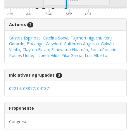
JUN.
JUL.
AGO.
SEP.
OCT.
Autores
7
Bustos Espinoza, Estelita Sonia
;
Fujimori Higuchi, Kenji
Gerardo
;
Bocangel Weydert, Guillermo Augusto
;
Galván
Vento, Clayton Flavio
;
Echevarría Huamán, Sonia Rosario
;
Robles Uribe, Lizbeth Hilda
;
Yika García, Luis Alberto
Iniciativas agrupadas
3
02214
,
03877
,
04187
Proponente
Congreso