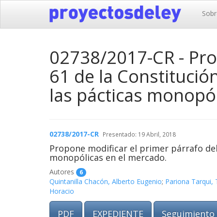
Sobr
02738/2017-CR - Prop
61 de la Constitución
las pácticas monopól
02738/2017-CR
Presentado: 19 Abril, 2018
Propone modificar el primer párrafo del 
monopólicas en el mercado.
Autores
6
Quintanilla Chacón, Alberto Eugenio
;
Pariona Tarqui, 
Horacio
PDF
EXPEDIENTE
Seguimiento