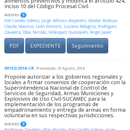
alimentos preventivos y modifica el artículo 424,
inciso 10 del Código Procesal Civil.
Autores
5
Del Castillo Gálvez, Jorge Alfonso Alejandro
;
Mulder Bedoya,
Claude Maurice
;
León Romero, Luciana Milagros
;
Rodríguez
Zavaleta, Elías Nicolás
;
Velásquez Quesquén, Ángel Javier
PDF
EXPEDIENTE
Seguimiento
00152/2016-CR
Presentado: 25 Agosto, 2016
Propone autorizar a los gobiernos regionales y
locales a firmar convenios de cooperación con la
Superintendencia Nacional de Control de
Servicios de Seguridad, Armas Municiones y
Explosivos de Uso Civil-SUCAMEC para la
implementación de los programas de
empadronamiento y entrega de armas en forma
voluntaria en sus respectivas jurisdicciones.
Autores
5
Rodríguez Zavaleta, Elías Nicolás
;
Del Castillo Gálvez, Jorge