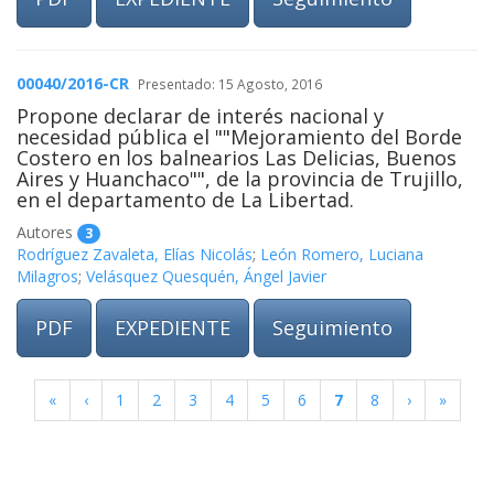
00040/2016-CR
Presentado: 15 Agosto, 2016
Propone declarar de interés nacional y
necesidad pública el ""Mejoramiento del Borde
Costero en los balnearios Las Delicias, Buenos
Aires y Huanchaco"", de la provincia de Trujillo,
en el departamento de La Libertad.
Autores
3
Rodríguez Zavaleta, Elías Nicolás
;
León Romero, Luciana
Milagros
;
Velásquez Quesquén, Ángel Javier
PDF
EXPEDIENTE
Seguimiento
«
‹
1
2
3
4
5
6
7
8
›
»