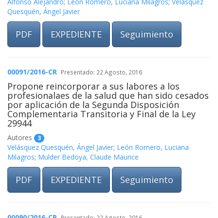
Alfonso Alejandro
;
León Romero, Luciana Milagros
;
Velásquez
Quesquén, Ángel Javier
PDF
EXPEDIENTE
Seguimiento
00091/2016-CR
Presentado: 22 Agosto, 2016
Propone reincorporar a sus labores a los
profesionalaes de la salud que han sido cesados
por aplicación de la Segunda Disposición
Complementaria Transitoria y Final de la Ley
29944
Autores
3
Velásquez Quesquén, Ángel Javier
;
León Romero, Luciana
Milagros
;
Mulder Bedoya, Claude Maurice
PDF
EXPEDIENTE
Seguimiento
00090/2016-CR
Presentado: 22 Agosto, 2016