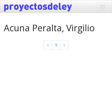
Toggl
navig
Acuna Peralta, Virgilio
«
1
»